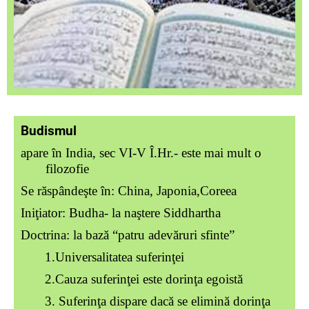
Budismul
apare în India, sec VI-V Î.Hr.- este mai mult o
filozofie
Se răspândeşte în: China, Japonia,Coreea
Iniţiator: Budha- la naştere Siddhartha
Doctrina: la bază “patru adevăruri sfinte”
1.Universalitatea suferinţei
2.Cauza suferinţei este dorinţa egoistă
3. Suferinţa dispare dacă se elimină dorinţa