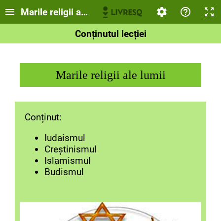
Marile religii ale lumii
Conținutul lecției
Marile religii ale lumii
Conținut:
Iudaismul
Creștinismul
Islamismul
Budismul