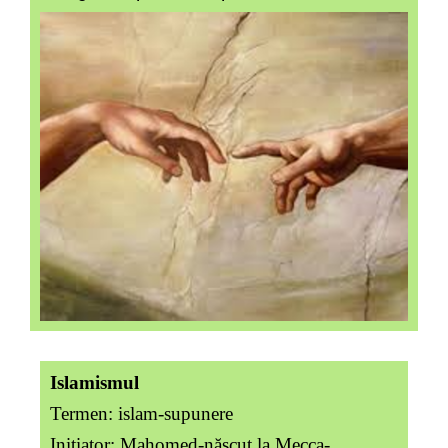
Islamismul
Termen: islam-supunere
Iniţiator: Mahomed-născut la Mecca-