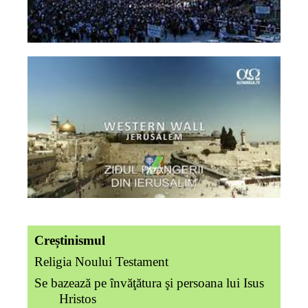
Creștinismul
Religia Noului Testament
Se bazează pe învăţătura şi persoana lui Isus
Hristos