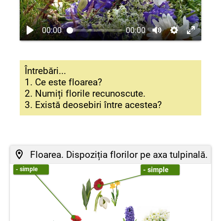
00:00
00:00
Întrebări...
1. Ce este floarea?
2. Numiți florile recunoscute.
3. Există deosebiri între acestea?
Floarea. Dispoziția florilor pe axa tulpinală.
- simple
- simple