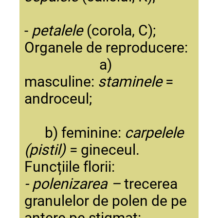
-
petalele
(corola, C);
Organele de reproducere:
a)
masculine:
staminele
=
androceul;
b) feminine:
carpelele
(pistil)
= gineceul.
Funcțiile florii:
- polenizarea –
trecerea
granulelor de polen de pe
antere pe stigmat: