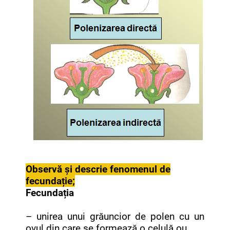
Observă și descrie fenomenul de
fecundație;
Fecundația
– unirea unui grăuncior de polen cu un
ovul din care se formează o celulă ou.