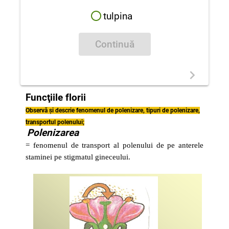
tulpina
Continuă
Funcţiile florii
Ob
servă și descrie fenomenul de polenizare, tipuri de polenizare,
transportul polenului;
Polenizarea
= fenomenul de transport al polenului de pe anterele
staminei pe stigmatul gineceului.