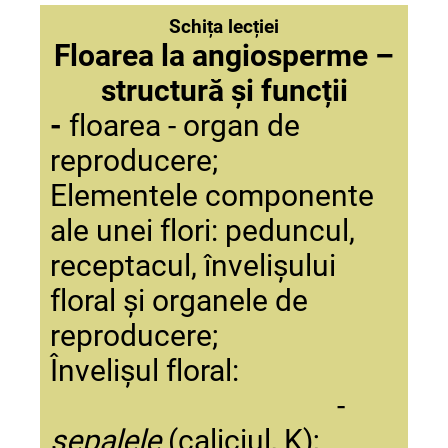
Schița lecției
Floarea la angiosperme –
structură și funcții
-
floarea - organ de
reproducere;
Elementele componente
ale unei flori: peduncul,
receptacul, învelișului
floral și organele de
reproducere;
Învelișul floral:
-
sepalele
(caliciul, K);