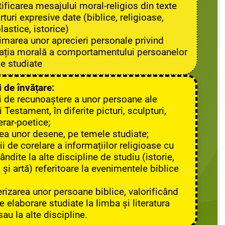
tificarea mesajului moral-religios din texte
turi expresive date (biblice, religioase,
plastice, istorice)
imarea unor aprecieri personale privind
ația morală a comportamentului persoanelor
le studiate
i de învățare:
ții de recunoaștere a unor persoane ale
 Testament, în diferite picturi, sculpturi,
erar-poetice;
area unor desene, pe temele studiate;
i de corelare a informațiilor religioase cu
ndite la alte discipline de studiu (istorie,
ă și artă) referitoare la evenimentele biblice
rizarea unor persoane biblice, valorificând
e elaborare studiate la limba și literatura
au la alte discipline.