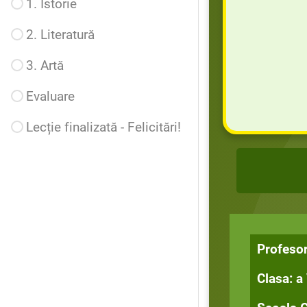
1. Istorie
2. Literatură
3. Artă
Evaluare
Lecție finalizată - Felicitări!
Profeso
Clasa: a