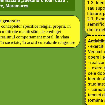
imnazială „Alexandru Ioan Cuza”,
1.3.
Iden
re, Maramureș
sau supor
literare, 
2.1.
Expr
 generale:
semnific
 conceptelor specifice religiei proprii, în
din texte
u diferite manifestări ale credinței
area unui comportament moral, în viața
Activităț
 în societate, în acord cu valorile religioase
- exerci
Vechiului
opere lit
- realiz
-
exerciți
cele dobâ
literatur
studiate;
-
caracte
tehnici d
română s