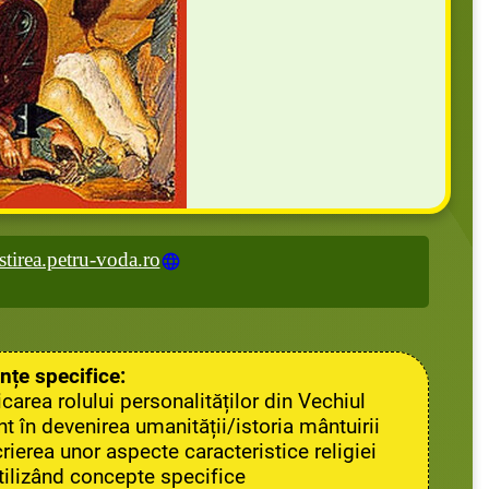
stirea.petru-voda.ro
țe specifice:
icarea rolului personalităților din Vechiul
 în devenirea umanității/istoria mântuirii
rierea unor aspecte caracteristice religiei
utilizând concepte specifice