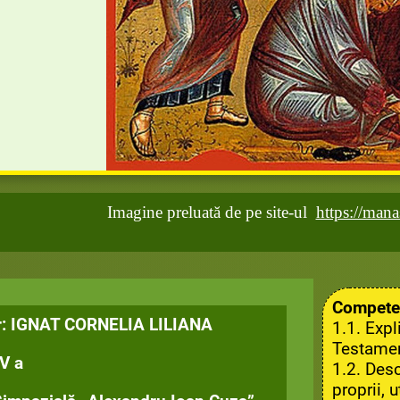
Imagine preluată de pe site-ul
https://mana
Competen
r: IGNAT CORNELIA LILIANA
1.1.
Expl
Testament
 V a
1.2.
Desc
proprii, 