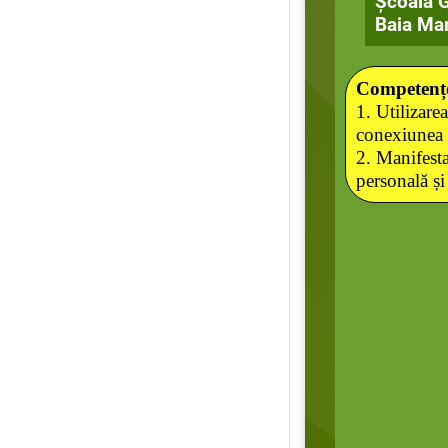
Școala G
Baia Ma
Competențe
1. Utilizarea
conexiunea c
2. Manifest
personală și