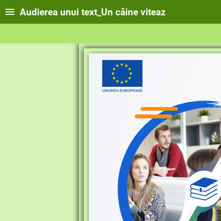
Audierea unui text_Un câine viteaz