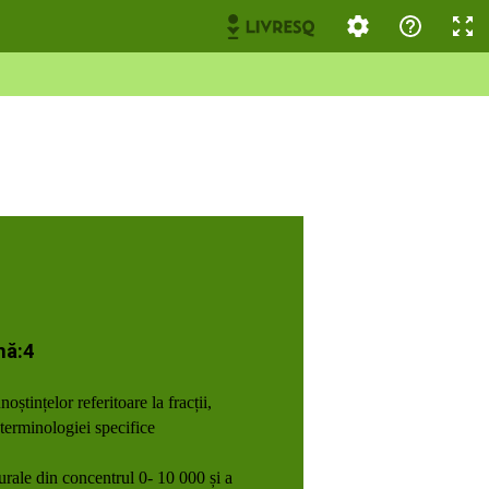
nă:4
oștințelor referitoare la fracții,
 terminologiei specifice
rale din concentrul 0- 10 000 și a