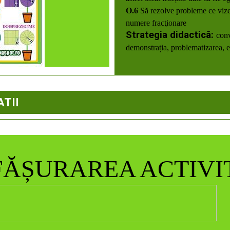
O.6
Să rezolve probleme ce viz
numere fracţionare
Strategia didactică:
conv
demonstrația, problematizarea, ex
ATII
ĂȘURAREA ACTIVIT