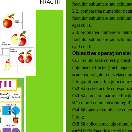
FRACTII
fracțiilor subunitare sau echiunt
2.2. compararea numerelor natur
fracțiilor subunitare sau echiuni
egal cu 10;
2.3. ordonarea numerelor natura
fracțiilor subunitare sau echiuni
egal cu 10.
Obiective operaționale
O.1
Să utilizeze corect şi conşt
noțiunea de fracţie (fracţii egale
scăderea fracţiilor cu acelaşi num
întreg,ordonarea fracțiilor) în re
O.2
Să scrie fracțiile corespunz
O.3
Să compare mărimile fracţio
şi în raport cu unitatea (întregul)
O.4
Să opereze cu obiecte concre
întreg;
O.5
Să aplice corect algoritmul 
astfel încât fracțiile date să fie e