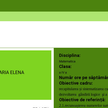
Disciplina:
Matematica
Clasa:
ARIA ELENA
a IV a
Număr ore pe săptămâ
Obiective cadru:
recapitularea și sistematizarea cun
dezvoltarea gândirii logice
şi a
Obiective de referință:
2.1.recunoașterea numerelor natu