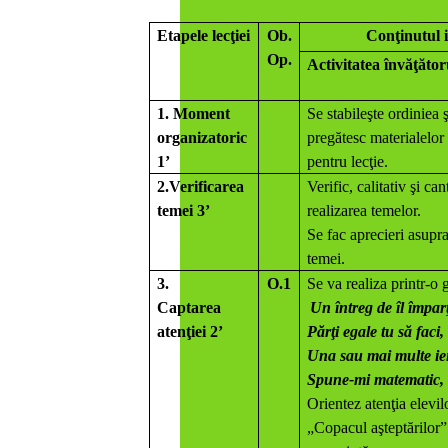
Etapele lecţiei
Ob.
Conţinutul i
Op.
Activitatea învăţător
1. Moment
Se stabileşte ordiniea ş
organizatoric
pregătesc materialelor
1’
pentru lecţie.
2.Verificarea
Verific, calitativ şi can
temei 3’
realizarea temelor.
Se fac aprecieri asupra
temei.
3.
O.1
Se va realiza printr-o 
Captarea
Un întreg de îl împarţ
atenţiei 2’
Părţi egale tu să faci,
Una sau mai multe ie
Spune-mi matematic, 
Orientez atenţia elevil
„Copacul aşteptărilor”