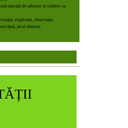
ează
operaţii de adunare şi scădere cu
ersația, explicația, observația,
ercițiul, jocul didactic
ĂȚII