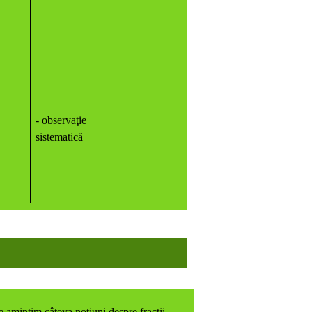
- observaţie
sistematică
ne amintim câteva noţiuni despre fracţii .