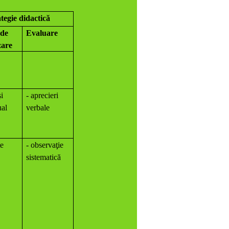
tegie didactică
de
Evaluare
zare
şi
- aprecieri
ual
verbale
te
- observaţie
sistematică