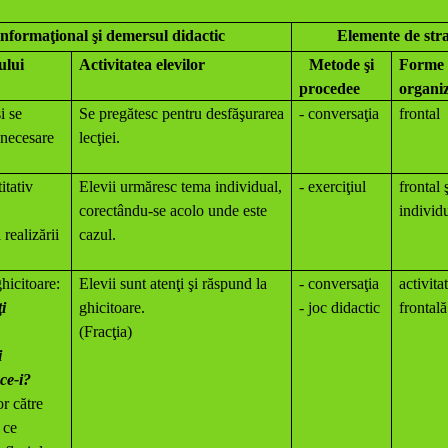
nformaţional şi demersul didactic
Elemente de stra
ului
Activitatea elevilor
Metode şi
Forme 
procedee
organi
i se
Se pregătesc pentru desfăşurarea
- conversaţia
frontal
 necesare
lecţiei.
titativ
Elevii urmăresc tema individual,
- exerciţiul
frontal 
corectându-se acolo unde este
individ
 realizării
cazul.
ghicitoare:
Elevii sunt atenţi şi răspund la
- conversaţia
activita
i
ghicitoare.
- joc didactic
frontală
(Fracţia)
i
ce-i?
or către
 ce