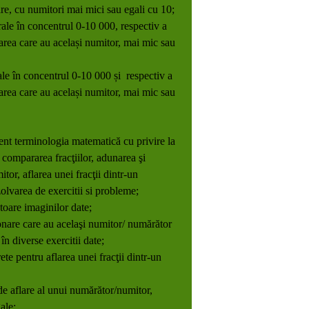
are, cu numitori mai mici sau egali cu 10;
ale în concentrul 0-10 000, respectiv a
tarea care au același numitor, mai mic sau
le în concentrul 0-10 000 și respectiv a
tarea care au același numitor, mai mic sau
:
ient terminologia matematică cu privire la
, compararea fracţiilor, adunarea şi
itor, aflarea unei fracţii dintr-un
zolvarea de exercitii si probleme;
ătoare imaginilor date;
nare care au acelaşi numitor/ numărător
 în diverse exercitii date;
te pentru aflarea unei fracţii dintr-un
de aflare al unui numărător/numitor,
gale;