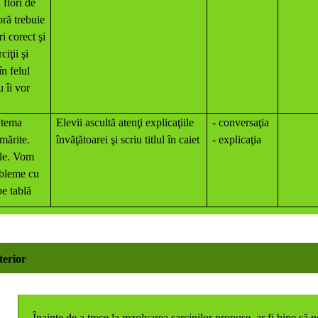
 flori de
oră trebuie
i corect şi
iţii şi
n felul
 îi vor
 tema
Elevii ascultă atenţi explicaţiile
- conversaţia
rmărite.
învăţătoarei şi scriu titlul în caiet
- explicaţia
ile. Vom
obleme cu
 pe tablă
nterior
Înainte de a trece la rezolvarea sarcinilor propuse, ar fi bine să 