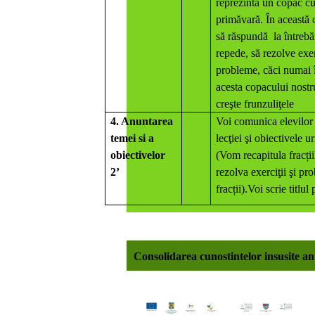
reprezintă un copac cu
primăvară. În această 
să răspundă la întrebăr
repede, să rezolve exerc
probleme, căci numai î
acesta copacului nostru
creşte frunzuliţele
4. Anuntarea
Voi comunica elevilor
temei si a
lecţiei şi obiectivele u
obiectivelor
(Vom recapitula fracți
2’
rezolva exerciţii şi pr
fracții).Voi scrie titlul
Consolidarea cunostintelor insusite a