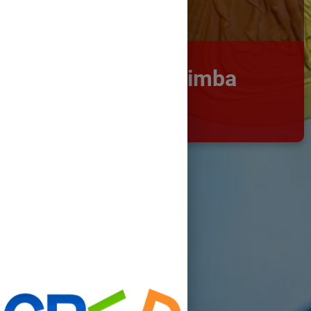
Comunicare în limba
română
Clasa pregătitoare
2.2. Transmiterea unor
informaţii referitoare la sine şi
la universul apropiat, prin
mesaje scurte