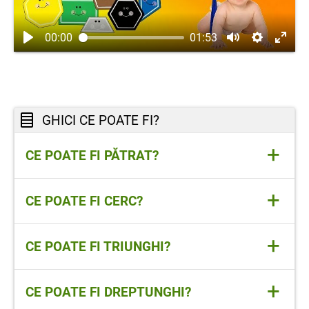
00:00
01:53
GHICI CE POATE FI?
+
CE POATE FI PĂTRAT?
UN TABLOU, O PERNĂ, O FEREASTRĂ, O
+
CE POATE FI CERC?
MASĂ
UN MĂR, UN CEAS, O MINGE, UN GLOB
+
CE POATE FI TRIUNGHI?
UN ACOPERIȘ, UN VÂRF DE MUNTE, O
+
CE POATE FI DREPTUNGHI?
FELIE DE PIZZA