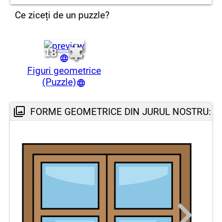
Ce ziceți de un puzzle?
UN BLOC, UN PAT, UN DULAP, O CARTE
18
Figuri geometrice
(Puzzle)
FORME GEOMETRICE DIN JURUL NOSTRU: