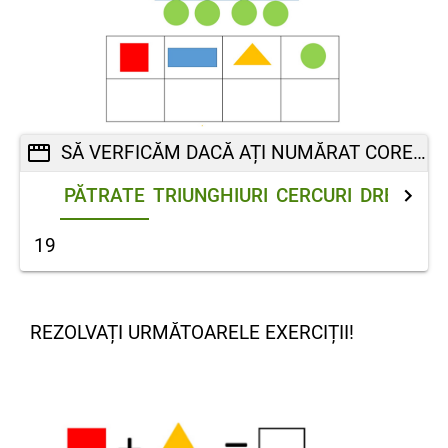
SĂ VERFICĂM DACĂ AȚI NUMĂRAT CORECT!
PĂTRATE
TRIUNGHIURI
CERCURI
DREPTUN
19
REZOLVAȚI URMĂTOARELE EXER
CIȚII!