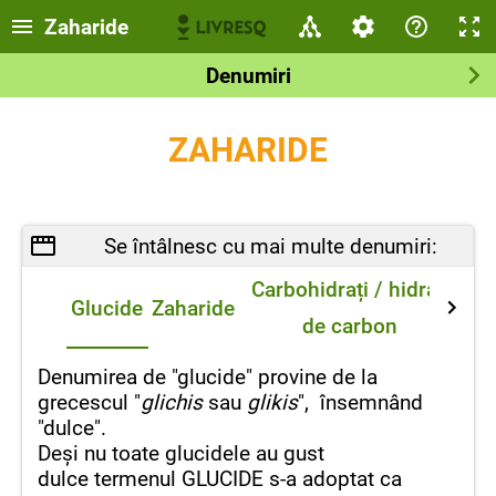
Zaharide
Denumiri
ZAHARIDE
Se întâlnesc cu mai multe denumiri:
Carbohidrați / hidrați
Glucide
Zaharide
de carbon
Denumirea de "glucide" provine de la
grecescul "
glichis
sau
glikis
", însemnând
"dulce".
Deși nu toate glucidele au gust
dulce termenul GLUCIDE s-a adoptat ca