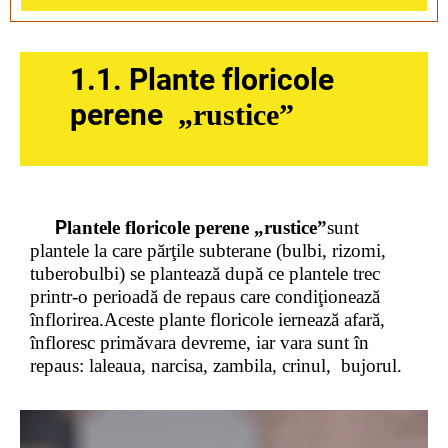
1.1. Plante floricole
perene
„rustice”
P
lantele floricole perene „rustice”
sunt
plantele
la care părţile subterane
(bulbi, rizomi,
tuberobulbi) se plantează după ce plantele trec
printr-o perioadă de repaus care condiţionează
înflorirea.Aceste plante floricole
iernează afară,
înfloresc primăvara devreme, iar
vara sunt în
repaus: laleaua, narcisa, zambila, crinul, bujorul.