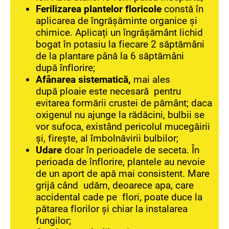
Ferilizarea plantelor floricole
constă în
aplicarea de îngrășăminte organice și
chimice. Aplicați un îngrășământ lichid
bogat în potasiu la fiecare 2 săptămâni
de la plantare până la 6 săptămâni
după înflorire;
Afânarea sistematică
,
mai ales
după ploaie este necesară pentru
evitarea formării crustei de pământ; daca
oxigenul nu ajunge la rădăcini, bulbii se
vor sufoca, existând pericolul mucegăirii
și, firește, al îmbolnăvirii bulbilor;
Udare
doar în perioadele de seceta. În
perioada de înflorire, plantele au nevoie
de un aport de apă mai consistent. Mare
grijă când udăm, deoarece apa, care
accidental cade pe flori, poate duce la
pătarea florilor și chiar la instalarea
fungilor;