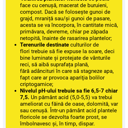
face cu cenușă, macerat de buruieni,
compost. Dacă se folosește gunoi de
grajd, mraniță sau/și gunoi de pasare,
acesta se va încorpora, în cantitate mică,
primăvara, devreme, chiar pe zăpada
netopită, înainte de rasarirea plantelor;
Terenurile destinate
culturilor de
flori trebuie să fie expuse la soare, deci
bine luminate și protejate de vânturile
reci, să aibă suprafața plană,
fără adâncituri în care să stagneze apa,
fapt care ar provoca apariţia bolilor
criptogamice;
Nivelul pH-ului trebuie sa fie 6,5-7 chiar
7,5.
Un pământ acid (5,0-5,5) va trebui
ameliorat cu făină de oase, dolomită, var
sau cenușă. Într-un pământ acid plantele
floricole se dezvolta foarte prost, se
îmbolnavesc și, în timp, dispar.