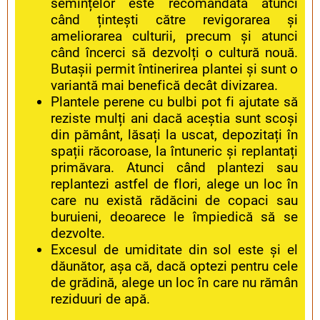
semințelor este recomandată atunci
când țintești către revigorarea și
ameliorarea culturii, precum şi atunci
când încerci să dezvolți o cultură nouă.
Butașii permit întinerirea plantei și sunt o
variantă mai benefică decât divizarea.
Plantele perene cu bulbi pot fi ajutate să
reziste mulți ani dacă aceștia sunt scoși
din pământ, lăsați la uscat, depozitați în
spații răcoroase, la întuneric și replantați
primăvara. Atunci când plantezi sau
replantezi astfel de flori, alege un loc în
care nu există rădăcini de copaci sau
buruieni, deoarece le împiedică să se
dezvolte.
Excesul de umiditate din sol este și el
dăunător, așa că, dacă optezi pentru cele
de grădină, alege un loc în care nu rămân
reziduuri de apă.