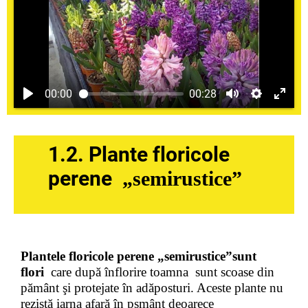
00:00
00:28
1.2. Plante floricole
perene
„semirustice”
Plantele floricole perene „semirustice”sunt
flori
care după înflorire toamna sunt scoase din
pământ şi protejate în adăposturi. Aceste plante nu
rezistă iarna afară în pșmânt deoarece