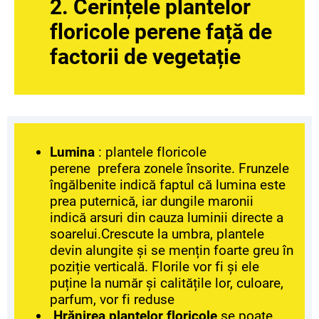
2. Cerințele plantelor
floricole perene față de
factorii de vegetație
Lumina
: plantele floricole
perene prefera zonele însorite. Frunzele
îngălbenite indică faptul că lumina este
prea puternică, iar dungile maronii
indică arsuri din cauza luminii directe a
soarelui.Crescute la umbra, plantele
devin alungite și se mențin foarte greu în
poziție verticală. Florile vor fi și ele
puține la număr și calitățile lor, culoare,
parfum, vor fi reduse
Hrănirea plantelor floricole
se poate