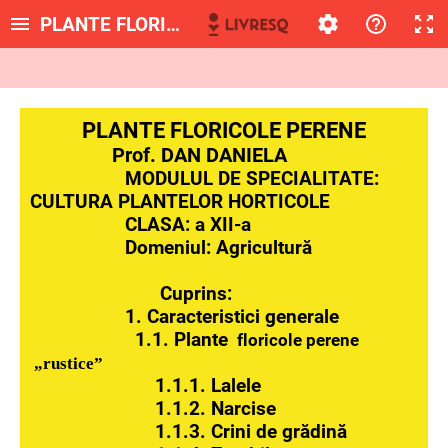
PLANTE FLORICOLE PERENE
PLANTE FLORICOLE PERENE
Prof. DAN DANIELA
MODULUL DE SPECIALITATE:
CULTURA PLANTELOR HORTICOLE
CLASA: a XII-a
Domeniul: Agricultură
Cuprins:
1. Caracteristici generale
1.1. Plante
floricole perene
„rustice”
1.1.1. Lalele
1.1.2. Narcise
1.1.3. Crini de grădină