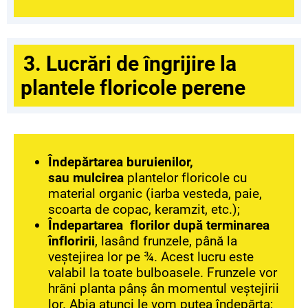
3. Lucrări de îngrijire la
plantele floricole perene
Îndepărtarea buruienilor,
sau mulcirea
plantelor floricole cu
material organic (iarba vesteda, paie,
scoarta de copac, keramzit, etc.);
Îndepartarea florilor după terminarea
înfloririi
, lasând frunzele, până la
veștejirea lor pe ¾. Acest lucru este
valabil la toate bulboasele. Frunzele vor
hrăni planta pânș ân momentul veștejirii
lor. Abia atunci le vom putea îndepărta;