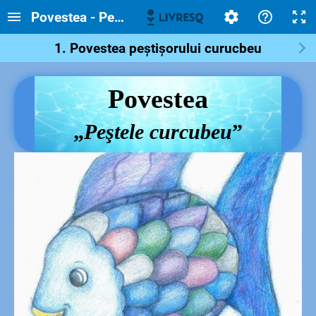
Povestea - Peștele curcubeu
1. Povestea peștișorului curucbeu
Povestea
„
Peştele curcubeu
”