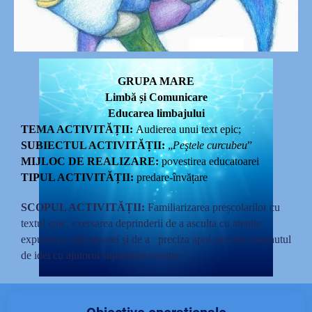
GRUPA MARE
Limbă și Comunicare
Educarea limbajului
TEMA ACTIVITĂȚII:
Audierea unui text epic;
SUBIECTUL ACTIVITĂȚII:
„
Peştele curcubeu
”
MIJLOC DE REALIZARE:
povestirea educatoarei
TIPUL ACTIVITĂȚII:
predare-învățare
SCOPUL ACTIVITĂȚII:
Familiarizarea preșcolarilor cu
textul epic, exersarea deprinderii de a asculta cu atenție
expunerea educatoarei și de a preciza apoi succint conținutul
de idei cu ajutorul suportului intuitiv;