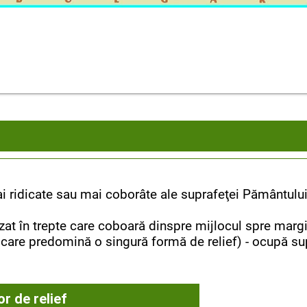
i ridicate sau mai coborâte ale suprafeţei Pământului, 
zat în trepte care coboară dinspre mijlocul spre margini
n care predomină o singură formă de relief) - ocupă s
or de relief