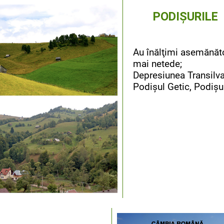
PODIȘURILE
Au înălţimi asemănătoa
mai netede;
Depresiunea Transilva
Podişul Getic, Podişu