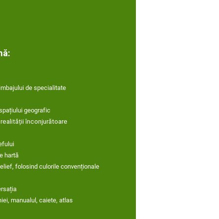
nă:
limbajului de specialitate
spațiului geografic
 realității înconjurătoare
:
efului
e hartă
elief, folosind culorile convenționale
ersația
ei, manualul, caiete, atlas