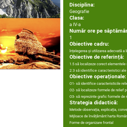
Disciplina:
Geografie
Clasa:
a IV-a
Număr ore pe săptămâ
1
Obiective cadru:
înțelegerea și utilizarea adecvată a 
Obiective de referință:
1.5 să localizeze corect elementele 
2.3 să identifice caracteristici ale
Obiective operaționale
O1- să identifice caracteristicile reli
O2- să localizeze formele de relief p
O3- să reprezinte grafic formele de r
Strategia didactică:
Metode observația, explicația, conv
Mijloace de învățământ harta Români
Forme de organizare frontal