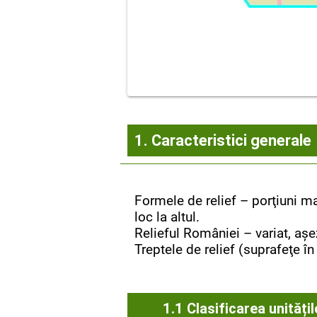
1.
Caracteristici generale
Formele de relief – porţiuni ma
loc la altul.
Relieful României – variat, aşe
Treptele de relief (suprafeţe î
1.1 Clasificarea unitățil