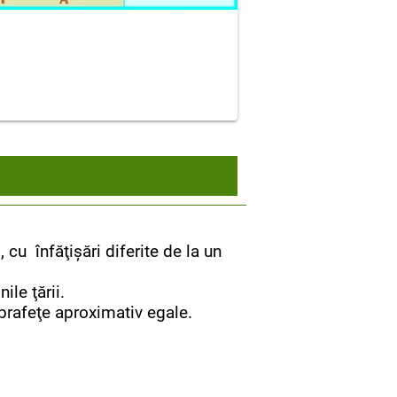
cu înfăţişări diferite de la un
le ţării.
uprafeţe aproximativ egale.