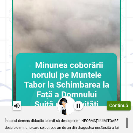
M
inunea coborârii
norului pe Muntele
Tabor la
Schimbarea la
Față a Domnului
Suită de activități
Continuă
Imagine preluată de pe:
În acest demers didactic te invit să descoperim INFORMAȚII UIMITOARE
https://i0.1616.ro/media/2/2701/33586/17155709/1/nor.jpg?
despre o minune care se petrece an de an din dragostea nesfârșită a lui
width=860