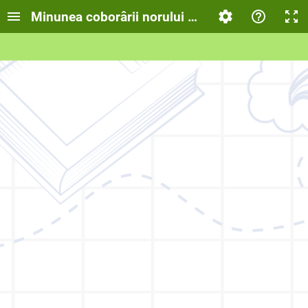
Minunea coborârii norului pe Muntele Tabor la 