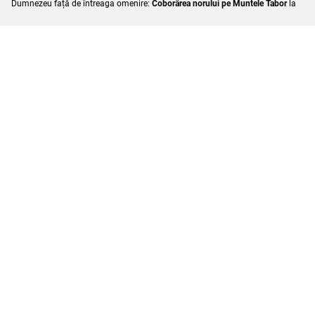
Dumnezeu față de întreaga omenire:
Coborârea norului pe Muntele Tabor
la
Sărbătoarea Schimbării la Față a Domnului. Vizionează filmele, accesează
toate elementele interactive și rezolvă chestionarele. Mult folos
duhovnicesc!