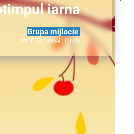
timpul iarna
Grupa mijlocie
Prof. Atoderoaie Ionela