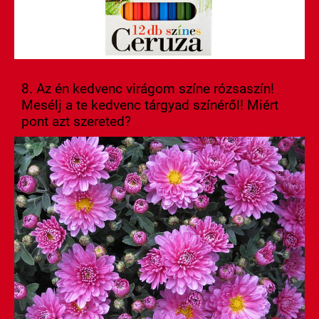
8. Az én kedvenc virágom színe rózsaszín!
Mesélj a te kedvenc tárgyad színéről! Miért
pont azt szereted?