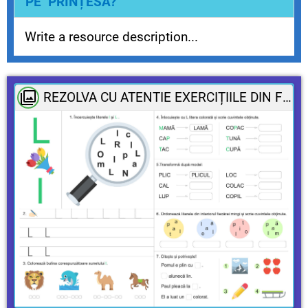
PE PRINȚESA?
LEBĂDĂ
Write a resource description...
REZOLVA CU ATENTIE EXERCIȚIILE DIN FIȘĂ