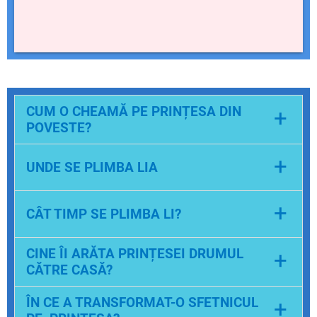
CUM O CHEAMĂ PE PRINȚESA DIN
+
POVESTE?
LIA
+
UNDE SE PLIMBA LIA
PE LAC
+
CÂT TIMP SE PLIMBA LI?
PÂNĂ APĂREA LUNA.
CINE ÎI ARĂTA PRINȚESEI DRUMUL
+
CĂTRE CASĂ?
LICURICII.
ÎN CE A TRANSFORMAT-O SFETNICUL
+