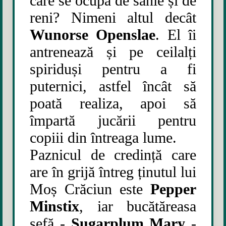
care se ocupă de sanie și de
reni? Nimeni altul decât
Wunorse Openslae
. El îi
antrenează și pe ceilalți
spiriduși pentru a fi
puternici, astfel încât să
poată realiza, apoi să
împartă jucării pentru
copiii din întreaga lume.
Paznicul de credință care
are în grijă întreg ținutul lui
Moș Crăciun este
Pepper
Minstix
, iar bucătăreasa
șefă -
Sugarplum Mary
-