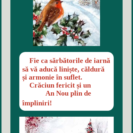
Fie ca sărbătorile de iarnă
să vă aducă liniște, căldură
și armonie în suflet.
Crăciun fericit și un
An Nou plin de
împliniri!