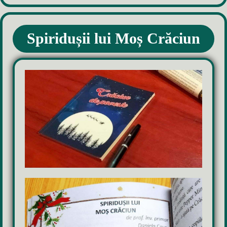
MOȘ CRĂCIUN
Spiridușii lui Moș Crăciun