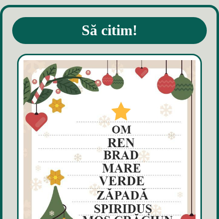
Să citim!