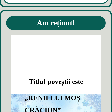
Am reținut!
Titlul poveștii este
„RENII LUI MOȘ
CRĂCIUN”