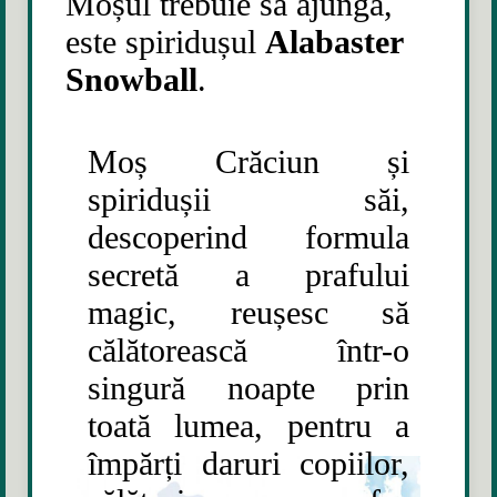
Moșul trebuie să ajungă,
este spiridușul
Alabaster
Snowball
.
Moș Crăciun și
spiridușii săi,
descoperind formula
secretă a prafului
magic, reușesc să
călătorească într-o
singură noapte prin
toată lumea, pentru a
împărți daruri copiilor,