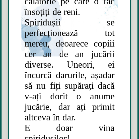
călătorie pe care o fac
însoțiți de reni.
Spiridușii se
perfecționează tot
mereu, deoarece copiii
cer an de an jucării
diverse. Uneori, ei
încurcă darurile, așadar
să nu fiți supărați dacă
v-ați dorit o anume
jucărie, dar ați primit
altceva în dar.
E doar vina
spiridușilor!