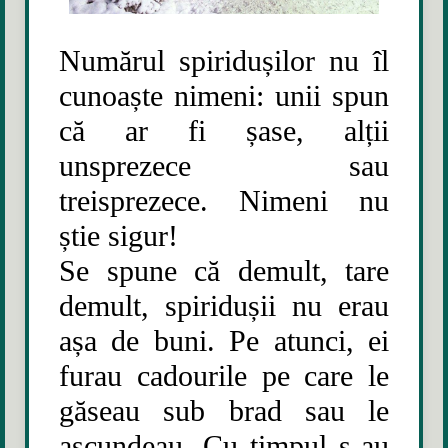
Numărul spiridușilor nu îl
cunoaște nimeni: unii spun
că ar fi șase, alții
unsprezece sau
treisprezece. Nimeni nu
știe sigur!
Se spune că demult, tare
demult, spiridușii nu erau
așa de buni. Pe atunci, ei
furau cadourile pe care le
găseau sub brad sau le
ascundeau.
Cu timpul s-au