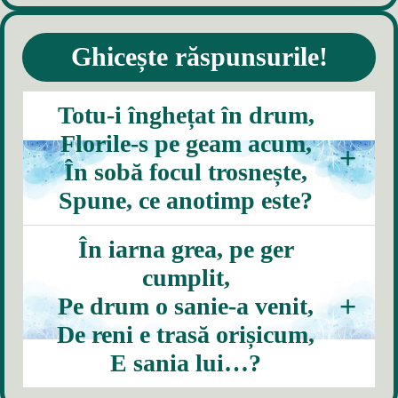
Ghicește răspunsurile!
Totu-i înghețat în drum,
Florile-s pe geam acum,
+
În sobă focul trosnește,
Spune, ce anotimp este?
IARNA
În iarna grea, pe ger
cumplit,
+
Pe drum o sanie-a venit,
De reni e trasă orișicum,
E sania lui…?