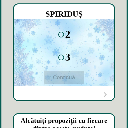
SPIRIDUȘ
2
3
Continuă
Alcătuiți propoziții
cu fiecare