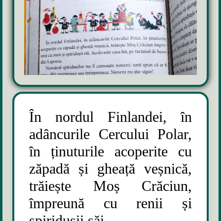
În nordul Finlandei, în
adâncurile Cercului Polar,
în ținuturile acoperite cu
zăpadă și gheață veșnică,
trăiește Moș Crăciun,
împreună cu renii și
spiridușii săi.