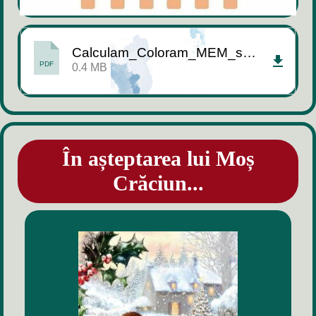
Calculam_Coloram_MEM_spiridus.pdf
PDF
0.4 MB
În așteptarea lui Moș
Crăciun...