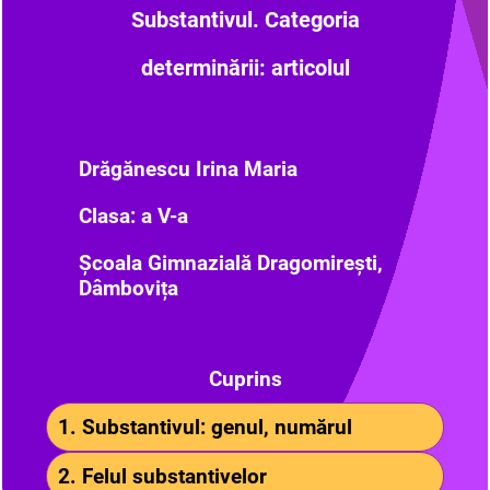
Substantivul. Categoria
determinării: articolul
Drăgănescu Irina Maria
Clasa: a V-a
Școala Gimnazială Dragomirești,
Dâmbovița
Cuprins
1. Substantivul: genul, numărul
2. Felul substantivelor