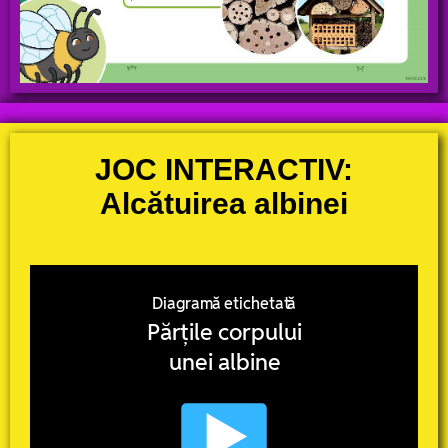
JOC INTERACTIV:
Alcătuirea albinei