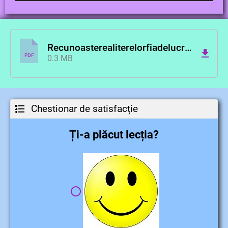
Recunoasterealiterelorfiadelucru.pdf
PDF
0.3 MB
Chestionar de satisfacție
Ți-a plăcut lecția?