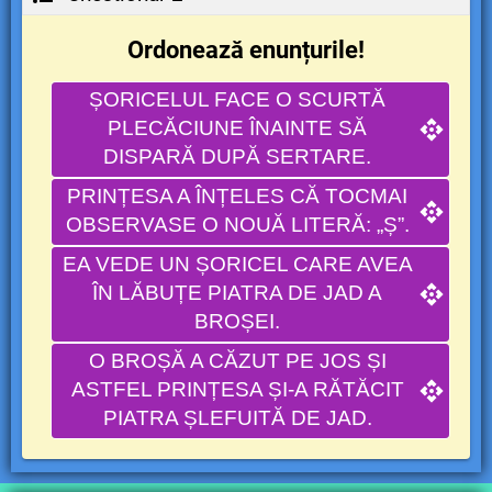
Ordonează enunțurile!
ȘORICELUL FACE O SCURTĂ
PLECĂCIUNE ÎNAINTE SĂ
DISPARĂ DUPĂ SERTARE.
PRINȚESA A ÎNȚELES CĂ TOCMAI
OBSERVASE O NOUĂ LITERĂ: „Ș”.
EA VEDE UN ȘORICEL CARE AVEA
ÎN LĂBUȚE PIATRA DE JAD A
BROȘEI.
O BROȘĂ A CĂZUT PE JOS ȘI
ASTFEL PRINȚESA ȘI-A RĂTĂCIT
PIATRA ȘLEFUITĂ DE JAD.