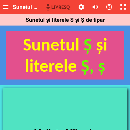
Sunetul „Ș” și literele Ș, ș
Sunetul și literele Ș și Ș de tipar
Sunetul
Ș
și
literele
Ș,
ș