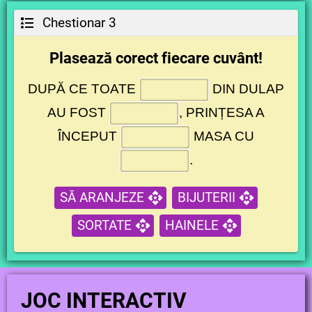
Chestionar 3
Plasează corect fiecare cuvânt!
DUPĂ CE TOATE
DIN DULAP
AU FOST
, PRINȚESA A
ÎNCEPUT
MASA CU
.
SĂ ARANJEZE
BIJUTERII
SORTATE
HAINELE
JOC INTERACTIV