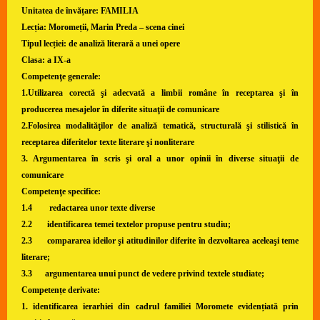
Unitatea de învățare: FAMILIA
Lecția: Moromeții, Marin Preda – scena cinei
Tipul lecției: de analiză literară a unei opere
Clasa: a IX-a
Competenţe generale:
1.Utilizarea corectă şi adecvată a limbii române în receptarea şi în
producerea mesajelor în diferite situaţii de comunicare
2.Folosirea modalităţilor de analiză tematică, structurală şi stilistică în
receptarea diferitelor texte literare şi nonliterare
3. Argumentarea în scris şi oral a unor opinii în diverse situaţii de
comunicare
Competenţe specifice:
1.4 redactarea unor texte diverse
2.2 identificarea temei textelor propuse pentru studiu;
2.3 compararea ideilor şi atitudinilor diferite în dezvoltarea aceleaşi teme
literare;
3.3 argumentarea unui punct de vedere privind textele studiate;
Competențe derivate:
1. identificarea ierarhiei din cadrul familiei Moromete evidențiată prin