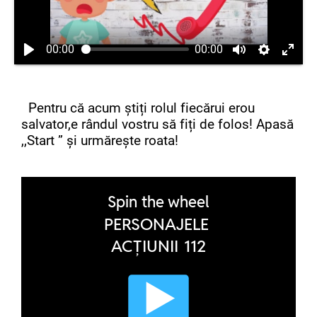
00:00
00:00
Pentru că acum știți rolul fiecărui erou
salvator,e rândul vostru să fiți de folos! Apasă
,,Start ” și urmărește roata!