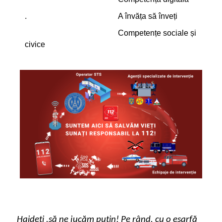
. A învăța să înveți
Competențe sociale și
civice
Haideți ,să ne jucăm puțin! Pe rând, cu o eșarfă