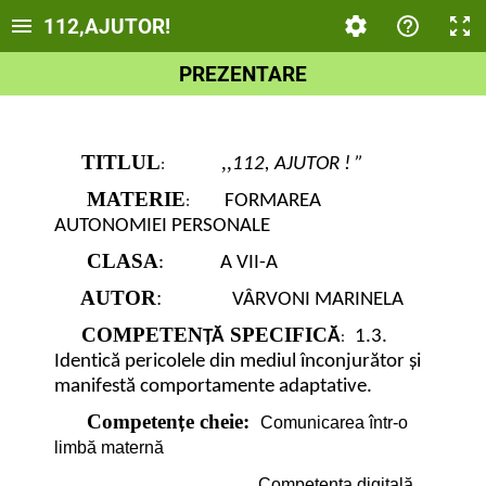
112,AJUTOR!
PREZENTARE
TITLUL
,,
112, AJUTOR ! ”
:
MATERIE
FORMAREA
:
AUTONOMIEI PERSONALE
CLASA
: A VII-A
AUTOR
:
VÂRVONI MARINELA
COMPETEN
SPECIFIC
ȚĂ
Ă
1.3.
:
Identică pericolele din mediul înconjurător și
manifestă comportamente adaptative.
Competen
e cheie:
ț
Comunicarea într-o
limbă maternă
Competența digitală