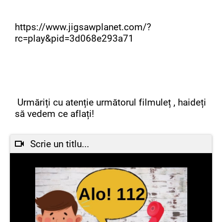
https://www.jigsawplanet.com/?
rc=play&pid=3d068e293a71
Urmăriți cu atenție următorul filmuleț , haideți
să vedem ce aflați!
Scrie un titlu...