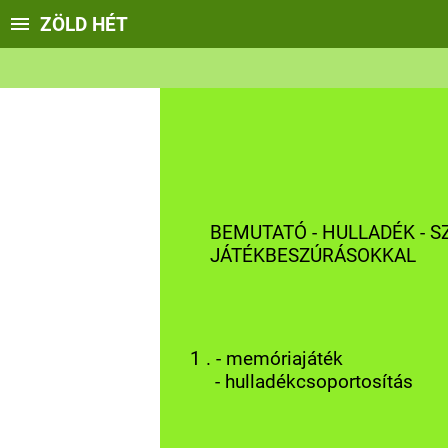
ZÖLD HÉT
BEMUTATÓ - HULLADÉK - S
JÁTÉKBESZÚRÁSOKKAL
1 . - memóriajáték
- hulladékcsoportosítás