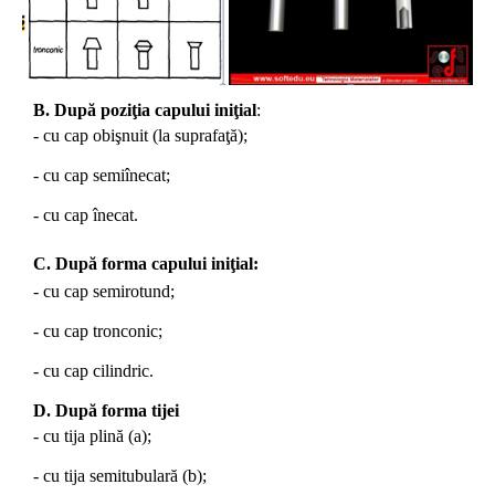
B. După poziţia capului iniţial
:
- cu cap obişnuit (la suprafaţă);
- cu cap semiînecat;
- cu cap înecat.
C. După forma capului iniţial:
- cu cap semirotund;
- cu cap tronconic;
- cu cap cilindric.
D. După forma tijei
- cu tija plină (a);
- cu tija semitubulară (b);