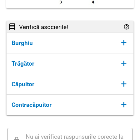
Verifică asocierile!
+
Burghiu
Alezaj
+
Trăgător
Table
+
Căpuitor
Cap nit
+
Contracăpuitor
Cap iniţial
Nu ai verificat răspunsurile corecte la