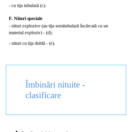
- cu tija tubulară (c).
F. Nituri speciale
- nituri explozive (au tija semitubulară încărcată cu un
material exploziv) - (d);
- nituri cu tija dublă - (e).
Îmbinări nituite -
clasificare