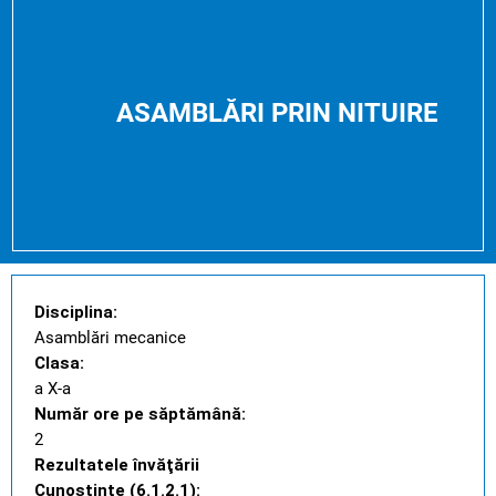
ASAMBLĂRI PRIN NITUIRE
Disciplina:
Asamblări mecanice
Clasa:
a X-a
Număr ore pe săptămână:
2
Rezultatele învăţării
Cunoştinţe (6.1.2.1):