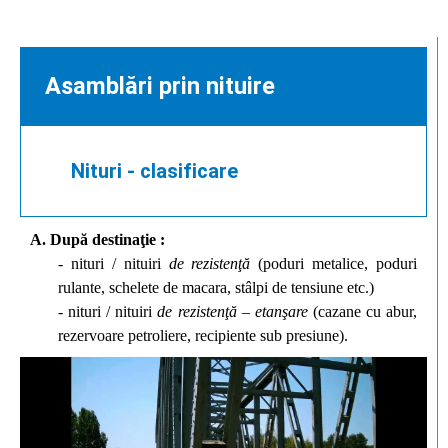
Asamblări prin nituire
Nituri - clasificare
A. După destinaţie :
- nituri / nituiri
de rezistenţă
(poduri metalice, poduri
rulante, schelete de macara, stâlpi de tensiune etc.)
- nituri / nituiri
de rezistenţă – etanşare
(cazane cu abur,
rezervoare petroliere, recipiente sub presiune).