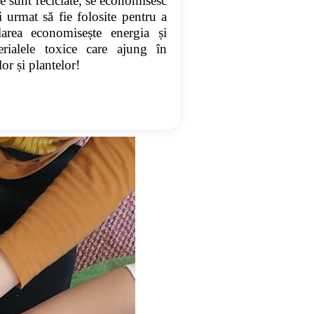
le sunt reciclate, se economisesc
i urmat să fie folosite pentru a
larea economisește energia și
erialele toxice care ajung în
or și plantelor!