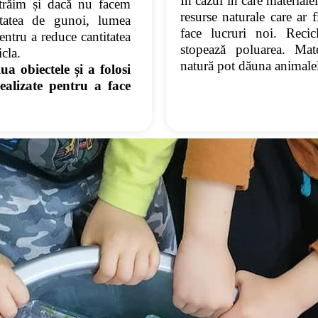
În cazul în care materiale
trăim și dacă nu facem
resurse naturale care ar f
tatea de gunoi, lumea
face lucruri noi. Recic
Pentru a reduce cantitatea
stopează poluarea. Mat
cla.
natură pot dăuna animalel
a obiectele și a folosi
ealizate pentru a face