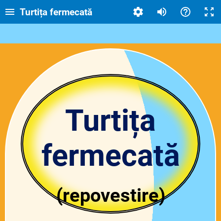
Turtița fermecată
Turtița
fermecată
(repovestire)