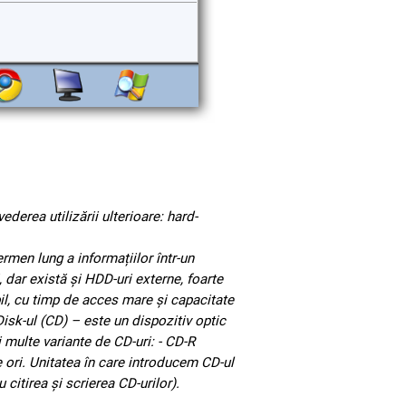
derea utilizării ulterioare: hard-
rmen lung a informațiilor într-un
 dar există și HDD‑uri externe, foarte
bil, cu timp de acces mare şi capacitate
sk-ul (CD) – este un dispozitiv optic
 multe variante de CD-uri: - CD-R
e ori. Unitatea în care introducem CD-ul
citirea și scrierea CD-urilor).