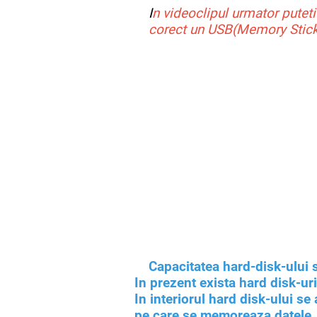
I
n videoclipul urmator pute
corect un USB(Memory Stic
Capacitatea hard-disk-ului 
In prezent exista hard disk-ur
In interiorul hard disk-ului s
pe care se memoreaza datele. D