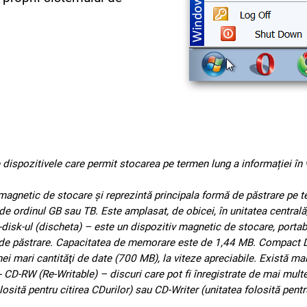
dispozitivele care permit stocarea pe termen lung a informației în ve
magnetic de stocare și reprezintă principala formă de păstrare pe te
 ordinul GB sau TB. Este amplasat, de obicei, în unitatea centrală,
py-disk-ul (discheta) – este un dispozitiv magnetic de stocare, porta
e de păstrare. Capacitatea de memorare este de 1,44 MB. Compact Di
 mari cantităţi de date (700 MB), la viteze apreciabile. Există mai
 - CD‑RW (Re‑Writable) – discuri care pot fi înregistrate de mai mult
ită pentru citirea CDurilor) sau CD-Writer (unitatea folosită pentru 