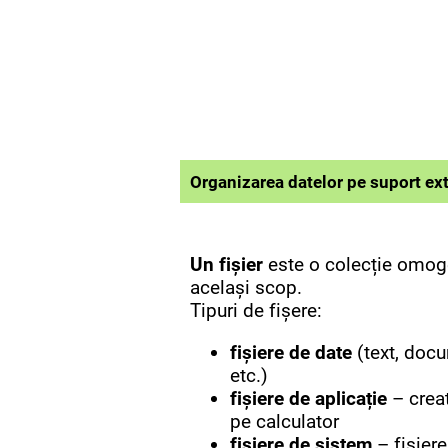
Organizarea datelor pe suport ex
Un fișier
este o colecție omoge
același scop.
Tipuri de fișere:
fișiere de dat
e
(text, docu
etc.)
fișiere de aplicație
– creat
pe calculator
fișiere de sistem
– fișiere