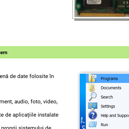
tern
nă de date folosite în
ment, audio, foto, video,
e de aplicațiile instalate
 proprii sistemului de