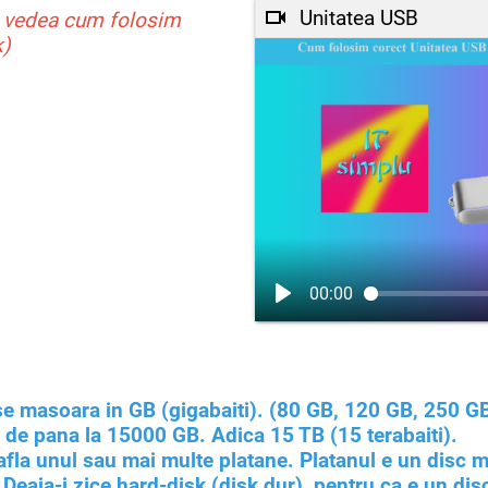
Unitatea USB
ti vedea cum folosim
k)
00:00
se masoara in GB (gigabaiti). (80 GB, 120 GB, 250 GB
i de pana la 15000 GB. Adica 15 TB (15 terabaiti).
e afla unul sau mai multe platane. Platanul e un disc
eaia-i zice hard-disk (disk dur), pentru ca e un disc