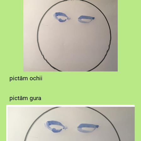
pictăm ochii
pictăm gura