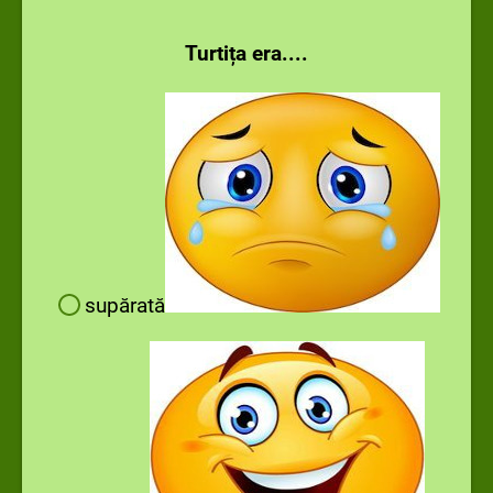
Turtița era....
supărată