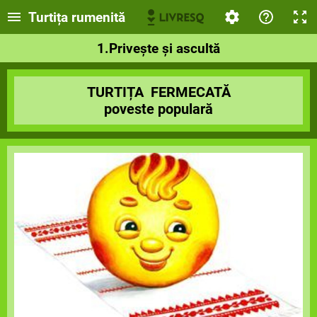
Turtița rumenită
1.Privește și ascultă
TURTIȚA FERMECATĂ
poveste populară