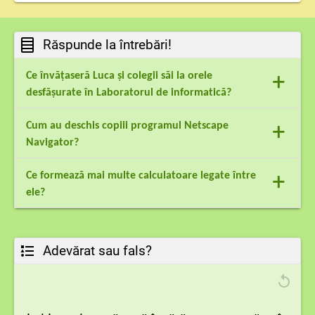
Răspunde la întrebări!
+
Ce învățaseră Luca și colegii săi la orele
desfășurate în Laboratorul de informatică?
Ei învățaseră să deschidă un calculator, să
+
Cum au deschis copiii programul Netscape
scrie o scurtă scrisoare, să facă operații
Navigator?
matematice simple, precum adunarea și
scăderea…
Pentru aceasta, au fixat săgeata mouse-ului
+
Ce formează mai multe calculatoare legate între
pe simbolul acestui program și au apăsat
ele?
de două ori
pe butonul mouse-ului.
Calculatoarele sunt legate între ele, astfel
încât ele formează o rețea de calculatoare.
Adevărat sau fals?