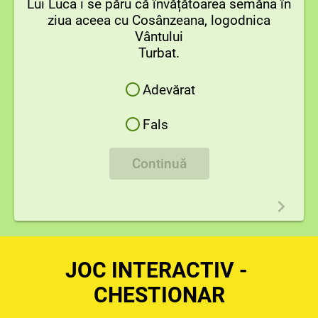
Lui Luca i se păru că învățătoarea semăna în
ziua aceea cu Cosânzeana, logodnica
Vântului
Turbat.
Adevărat
Fals
Continuă
JOC INTERACTIV -
CHESTIONAR