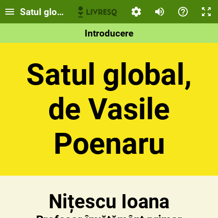
Satul global, de Vasile Poenaru
Introducere
Satul global,
de Vasile
Poenaru
Nițescu Ioana