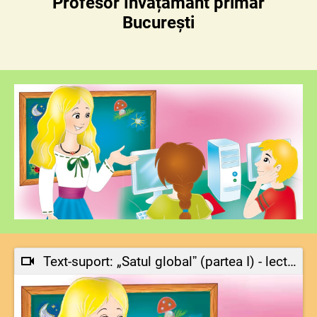
Profesor învățământ primar
București
Text-suport: „Satul globalˮ (partea I) - lectură-model