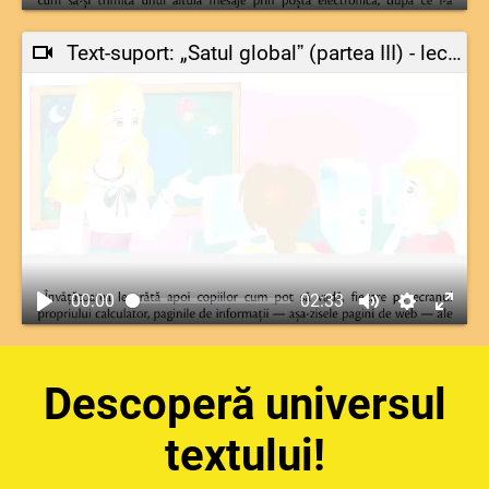
Text-suport: „Satul globalˮ (partea III) - lectură-model
00:00
02:33
Descoperă universul
textului!