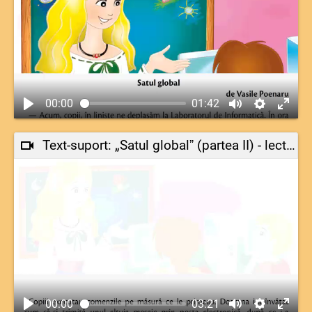
00:00
01:42
Text-suport: „Satul globalˮ (partea II) - lectură-model
00:00
03:21