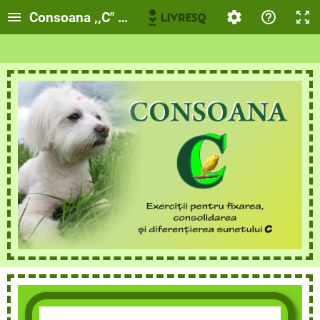
Consoana ,,C" - Exerciții pentru fixarea, consoli