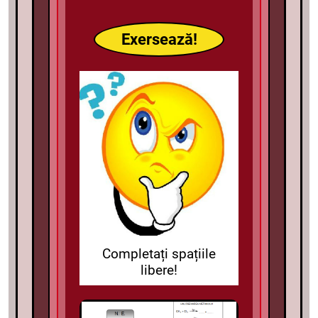
Exersează!
Completați spațiile
libere!