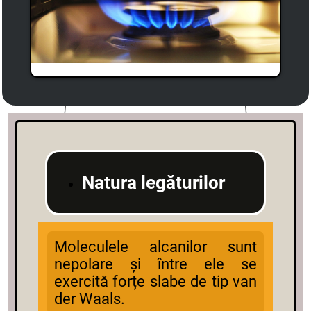
Natura legăturilor
Moleculele alcanilor sunt
nepolare și între ele se
exercită forțe slabe de tip van
der Waals.