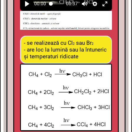
00:00
00:37
- se realizează cu Cl
sau Br
2
2
- are loc la lumină sau la întuneric
și temperaturi ridicate