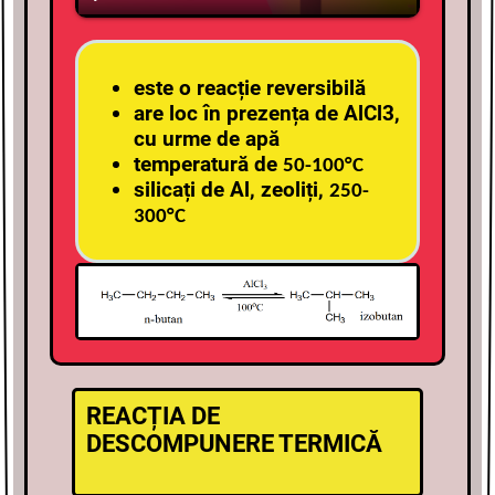
este o reacție reversibilă
are loc în prezența de AlCl3,
cu urme de apă
temperatură de
50-100
°
C
silicați de Al, zeoliți,
250-
300
°
C
REACȚIA DE
DESCOMPUNERE TERMICĂ