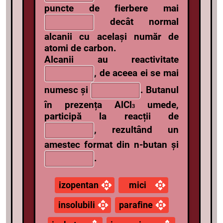
puncte de fierbere mai
decât normal
alcanii cu același număr de
atomi de carbon.
Alcanii au reactivitate
,
de aceea ei se mai
numesc și
.
Butanul
în prezența AlCl
umede,
3
participă la reacții de
,
rezultând un
amestec format din n-butan și
.
izopentan
mici
insolubili
parafine