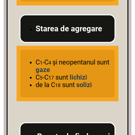
Starea de agregare
C
-C
și neopentanul sunt
1
4
gaze
C
-C
sunt
lichizi
5
17
de la C
sunt
solizi
18