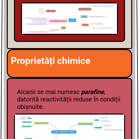
Proprietăți chimice
Alcanii se mai numesc
parafine
,
datorită reactivității reduse în condiții
obișnuite.