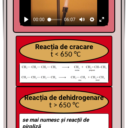
00:00
06:07
Reacția de cracare
t
˂ 650 °
C
Reacția de dehidrogenare
t
˃ 650 °
C
se mai numesc și reacții de
piroliză