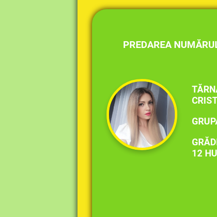
PREDAREA NUMĂRULUI
TĂRN
CRIS
GRUP
GRĂDI
12 HU