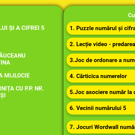
Cu
 ȘI A CIFREI 5
1. Puzzle numărul și cifr
2. Lecție video - predarea
ĂUCEANU
3.Joc de ordonare a nume
TINA
A MIJLOCIE
4. Cărticica numerelor
NIȚA CU P.P. NR.
5.Joc asociere număr la c
ȘI
6. Vecinii numărului 5
7. Jocuri Wordwall număru