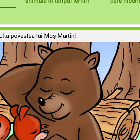
animale în timpul iernii?
care hibern
culta povestea lui Moș Martin!