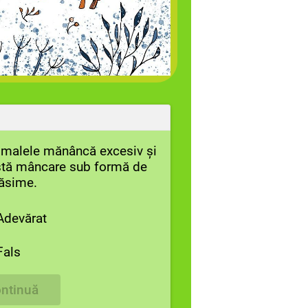
nimalele mănâncă excesiv și
stă mâncare sub formă de
ăsime.
Adevărat
Fals
ntinuă