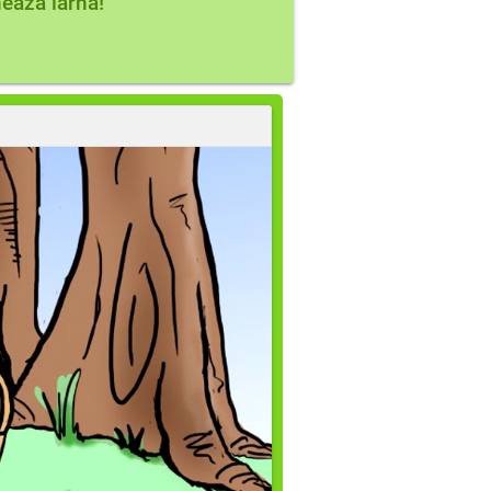
ează iarna!
hibernării?