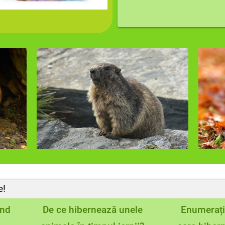
e!
ând
De ce hibernează unele
Enumerați