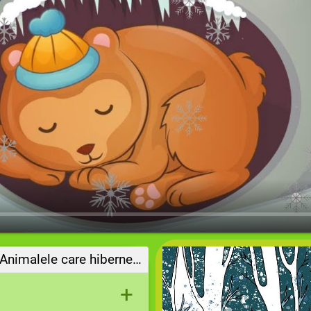
Ce ați aflat din filmuleț? Animalele care hibernează sunt :
+