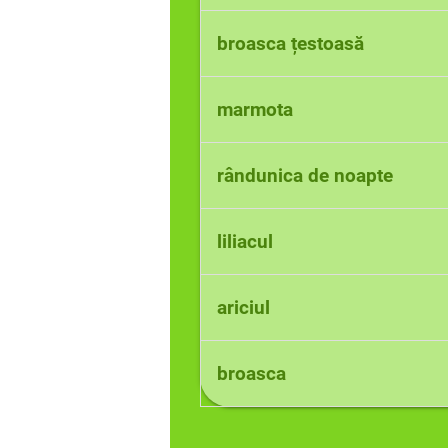
6-7 luni
broasca țestoasă
3-5 luni
marmota
8 luni
rândunica de noapte
câteva luni
liliacul
câteva luni
ariciul
săptămâni sau luni
broasca
cîteva luni