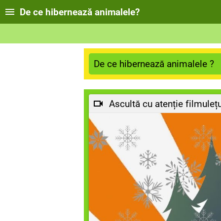
De ce hibernează animalele?
De ce hibernează animalele ?
Ascultă cu atenție filmulețul