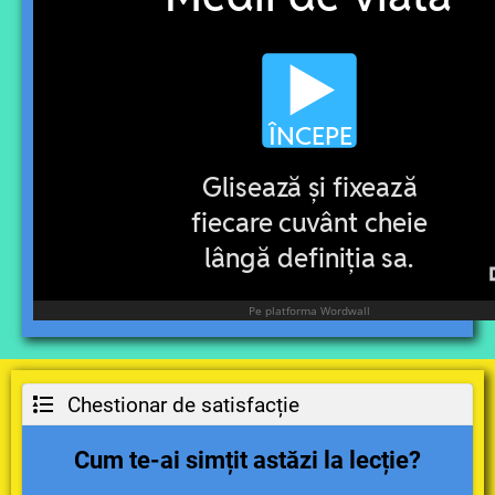
Chestionar de satisfacție
Cum te-ai simțit astăzi la lecție?