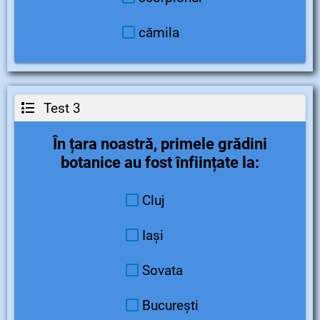
cămila
Test 3
În țara noastră, primele grădini
botanice au fost înființate la:
Cluj
Iași
Sovata
București