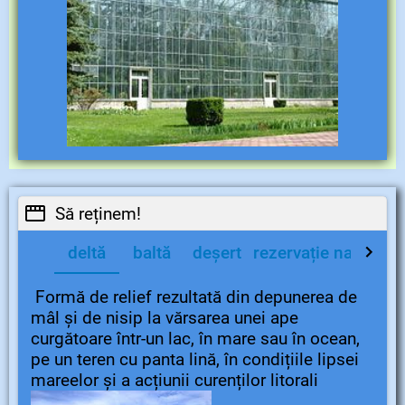
Să reținem!
deltă
baltă
deșert
rezervație naturală
Formă de relief rezultată din depunerea de
mâl și de nisip la vărsarea unei ape
curgătoare într-un lac, în mare sau în ocean,
pe un teren cu panta lină, în condițiile lipsei
mareelor și a acțiunii curenților litorali