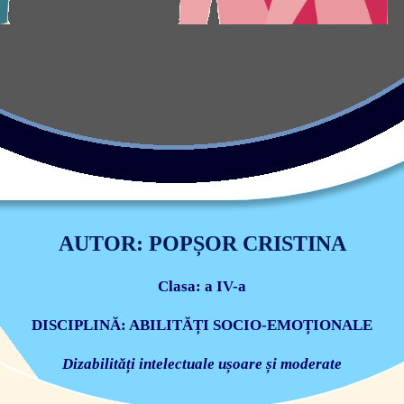
AUTOR: POPȘOR CRISTINA
Clasa: a IV-a
DISCIPLINĂ: ABILITĂȚI SOCIO-EMOȚIONALE
Dizabilități intelectuale ușoare și moderate