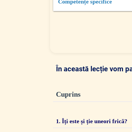
Competențe specifice
2.1.
Recunoașterea emoțiilor
2.2.
Exprimarea și reglarea emoțiil
În această lecție vom p
Cuprins
1. Îți este și ție uneori frică?