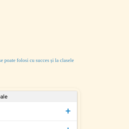
se poate folosi cu succes și la clasele
nale
+
entru care oamenilor le este frică,