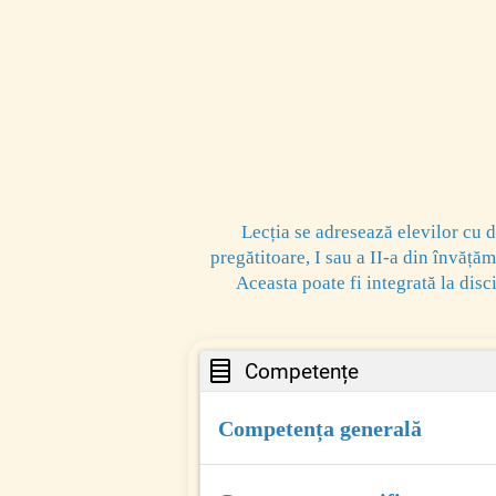
Lecția se adresează elevilor cu di
pregătitoare, I sau a II-a din învăță
Aceasta poate fi integrată la discip
Competențe
Competența generală
2. Exprimarea adecvată a emoțiilor