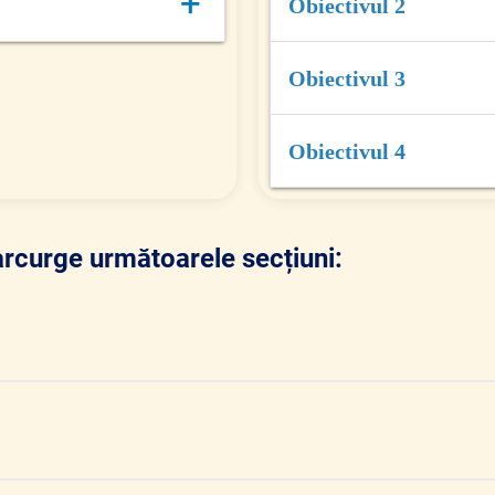
+
Obiectivul 2
pornind de la imaginile p
- să identifice reacțiile fi
Obiectivul 3
or proprii
- să asocieze tipurile de 
Obiectivul 4
acestora, valorificând inf
- să relateze, în manieră p
combatere a fricilor;
arcurge următoarele secțiuni: