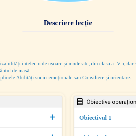
Descriere lecție
zabilități intelectuale ușoare și moderate, din clasa a IV-a, dar 
mântul de masă.
linele Abilități socio-emoționale sau Consiliere și orientare.
Obiective operațio
+
Obiectivul 1
 prin interacțiune socială
- să identifice motivele p