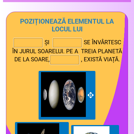
sale, iar vanturile inghetate care sufla de 10 ori mai
repede decat uraganele de pe Pamant o fac sa fie
cea mai vanturoasa planeta
. Este o planeta mare,
POZIȚIONEAZĂ ELEMENTUL LA
cu apa, cu o atmosfera albastra de hidrogen-metan
LOCUL LUI
si inele slabe.
ȘI
SE ÎNVÂRTESC
ÎN JURUL SOARELUI. PE A TREIA PLANETĂ
DE LA SOARE,
, EXISTĂ VIAȚĂ.