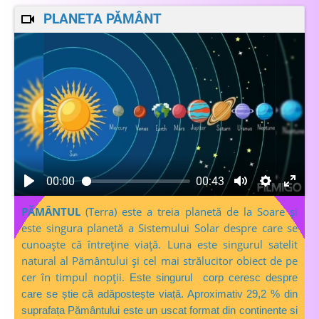
PLANETA PĂMÂNT
00:00
00:43
PĂMÂNTUL
(Terra) este a treia planetă de la Soare și
este singura planetă a Sistemului Solar despre care se
cunoaște că întreține viață. Luna este singurul satelit
natural al Pământului și cel mai strălucitor obiect de pe
cer în timpul nopții.
Este singurul corp ceresc
despre
care se știe că adăpostește viață
. Aproximativ 29,2 % din
suprafața Pământului este un uscat format din continente si