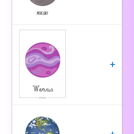
MERCUR
este prima planetă de la Soare și
este cea mai mică dintre toate
Mercur este o planeta mica, care orbiteaza mai
aproape de Soare decat orice alta planeta din
+
sistemul nostru solar. Pe langa faptul ca este foarte
fierbinte, are o suprafata acoperita cu cratere si este
foarte stancoasa , seamana foarte bine cu suprafata
de pe Luna. Fiind atat de aproape de Soare,
temperatura din timpul
zilei
atinge peste
400 de
grade Celsius
.
Noaptea
insa temperaturile scad la
-180 de grade Celsius
.
VENUS
este a doua planetă de la Soare și
este al doilea cel mai strălucitor obiect în
timpul nopții (după Lună)