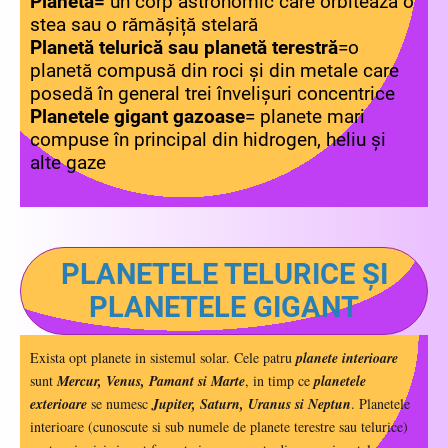
Planetă=
un corp astronomic care orbitează o
stea sau o rămășiță stelară
Planetă telurică sau planetă terestră
=o
planetă compusă din roci și din metale care
posedă în general trei învelișuri concentrice
Planetele gigant gazoase
= planete mari
compuse în principal din hidrogen, heliu și
alte gaze
PLANETELE TELURICE ȘI
PLANETELE GIGANT
Exista opt planete in sistemul solar. Cele patru
planete interioare
sunt
Mercur, Venus, Pamant si Marte
, in timp ce
planetele
exterioare
se numesc
Jupiter, Saturn, Uranus si Neptun
. Planetele
interioare (cunoscute si sub numele de planete terestre sau telurice)