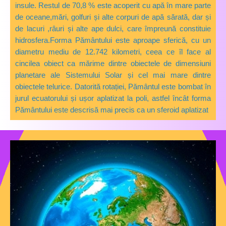
insule
. Restul de 70,8 % este acoperit cu apă
în mare parte
de oceane,mări
, golfuri
și alte corpuri de apă sărată, dar și
de lacuri ,râuri
și alte ape dulci, care împreună constituie
hidrosfera.
Forma Pământului este aproape sferică, cu un
diametru mediu de 12.742 kilometri, ceea ce îl face al
cincilea obiect ca mărime dintre obiectele de dimensiuni
planetare ale Sistemului Solar și cel mai mare dintre
obiectele telurice. Datorită rotației, Pământul este bombat în
jurul ecuatorului
și ușor aplatizat la poli,
astfel încât forma
Pământului este descrisă mai precis ca un sferoid aplatizat