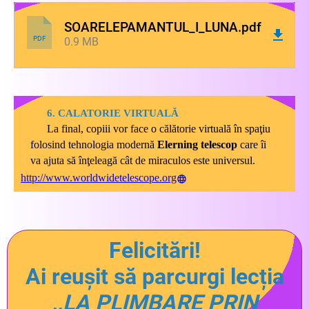
SOARELEPAMANTUL_I_LUNA.pdf
PDF
0.9 MB
6. CALATORIE VIRTUALĂ
La final, copiii vor face o călătorie virtuală în spaţiu
folosind tehnologia modernă
Elerning telescop
care îi
va ajuta să înţeleagă cât de miraculos este universul.
http://www.worldwidetelescope.org
Felicitări!
Ai reușit să parcurgi lecția
,,LA PLIMBARE PRIN