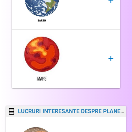
+
Venus este inconjurat de nori care sunt formati din
mercur, hidrocarburi, clorura de fier si acid
sulfuric. Acesti nori creeaza cea mai coroziva
ploaie acida gasita in sistemul nostru solar. Norii
sunt atat de grosi, ca lumina abia ajunge la
suprafata. Lumina care ajunge totusi la suprafata
PĂMÂNTUL
(Terra) este a treia planetă de la
este transformata in caldura si nu poate scapa de
Soare și este singura planetă a Sistemului Solar
atmosfera, facand astfel ca Venus sa fie cea mai
despre care se cunoaște că întreține viață.
+
fierbinte planeta cu o temperatura de aproximativ
500 de grade Celsius
MARTE
mai este numită și „Planeta
Roșie”
Numele “Planeta Rosie” se datoreaza
LUCRURI INTERESANTE DESPRE PLANETELE GIGANT
prafului ruginiu, care acopera suprafata
planetei. Chiar si atmosfera este de o
culoare roz, fiind colorata de particule