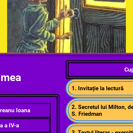
Cup
a mea
1. Invitație la lectură
2. Secretul lui Milton, d
reanu Ioana
S. Friedman
a a IV-a
3. Textul literar - exerciți