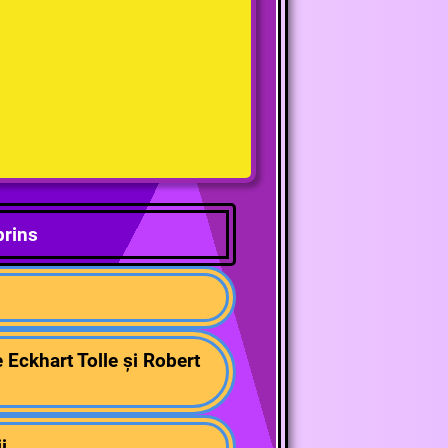
rins
e Eckhart Tolle și Robert
i