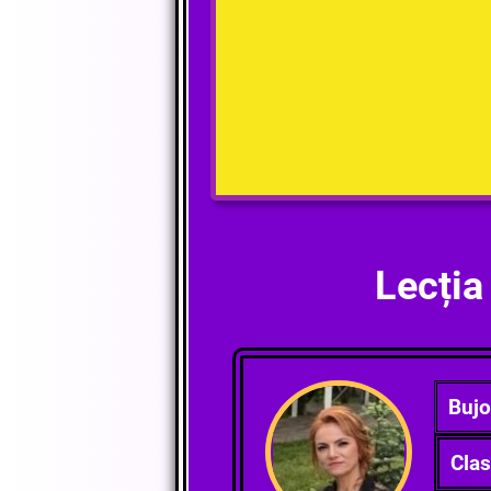
Lecți
Bujo
Clas