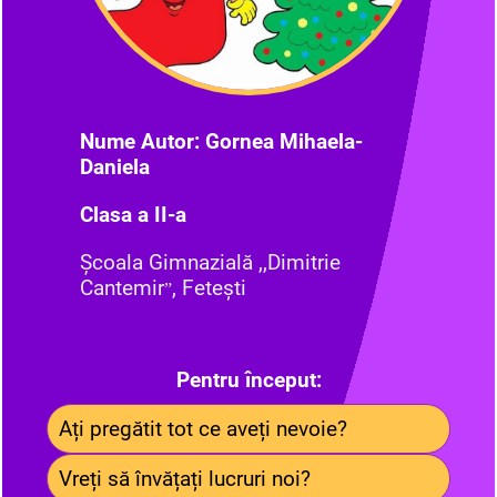
Nume Autor: Gornea Mihaela-
Daniela
Clasa a II-a
Școala Gimnazială ,,Dimitrie
Cantemir
, Fetești
”
Pentru început:
Ați pregătit tot ce aveți nevoie?
Vreți să învățați lucruri noi?