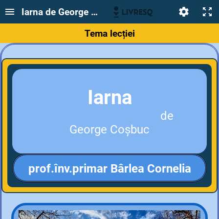
Iarna de George Coșbuc
Tema lecției
Iarna
de
George Coșbuc
prof.înv.primar Bârlea Cornelia