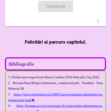
Continuă
Felicitări ai parcurs capitolul.
Bibliografie
1. Ghidul-anti-risipa-Food-Waste-Combat-2020-Web.pdf, Cluj 2020.
2. Brosura-Stop-Risipei-alimentare_compressed.pdf, Fundația Terra
Mileniul III
3.
https://www.coolinaria.ro/a/2308/Cum-se-pastreaza-alimentele-pe-
termen-lung.html
4.
https://bonapp.eco/en/cum-poate-fi-evitata-risipa-alimentara-cu-