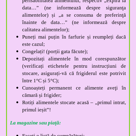
perisabilitatea alimentului, respectiv „expiră la
data…” (ne informează despre siguranţa
alimentelor) și „a se consuma de preferinţă
înainte de data…” (ne informează despre
calitatea alimentelor);
Puneți mai puțin în farfurie și reumpleți dacă
este cazul;
Congelați! (porții gata făcute);
Depozitați alimentele în mod corespunzător
(verificați etichetele pentru instrucțiuni de
stocare, asigurați-vă că frigiderul este potrivit
între 1°C și 5°C);
Cunoașteți permanent ce alimente aveţi în
cămară și frigider;
Rotiți alimentele stocate acasă – „primul intrat,
primul ieșit”!
La magazine sau piaţă:
Faceţi o listă de cumpărături;