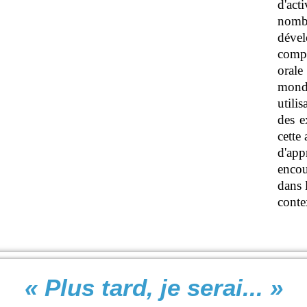
d'ac
nomb
déve
comp
orale
mond
utili
des ex
cette
d'app
encou
dans l
contex
« Plus tard, je serai... »