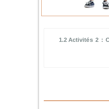
1.2
Activit
és 2 :
C