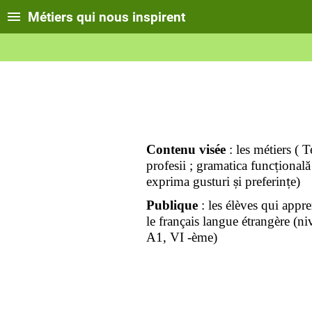
Métiers qui nous inspirent
Contenu visée
: les métiers ( 
profesii ; gramatica func
ț
ională
exprima gusturi
ș
i preferin
ț
e)
Publique
: les élèves qui appr
le français langue étrangère (n
A1, VI -ème)