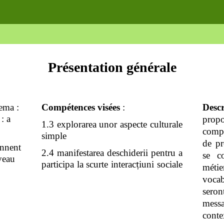
Présentation générale
Tema :
Compétences visées
:
Descr
 : a
prop
1.3 explorarea unor aspecte culturale
comp
simple
de pr
ennent
2.4 manifestarea deschiderii pentru a
se c
iveau
participa la scurte interac
ț
iuni sociale
métie
vocab
seron
messa
cont