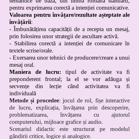
semantice de bază, din limba română standard,
pentru exprimarea corectă a intenției comunicative.
Valoarea pentru învățare/rezultate așteptate ale
învățării
:
- Îmbunătățirea capacității de a recepta un mesaj,
prin folosirea unor strategii de ascultare activă.
- Stabilirea corectă a intenției de comunicare în
textele scrise/orale.
- Exersarea unor tehnici de producere/creare a unui
mesaj oral.
Maniera de lucru:
tipul de activitate va fi
preponderent frontal; la el se vor adăuga și
secvențe din lecție când activitatea va fi
individuală
Metode și procedee
:
jocul de rol,
fișe interactive
de lucru, explicația, învățarea prin descoperire,
problematizarea, învățarea cu ajutorul
computerului, mijloace grafice și audio.
Scenariul didactic este structurat pe modelul
gândirii critice, logice și analogice.