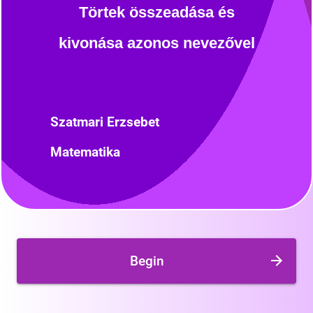
Törtek összeadása és
kivonása azonos nevezővel
Szatmari Erzsebet
Matematika
Begin