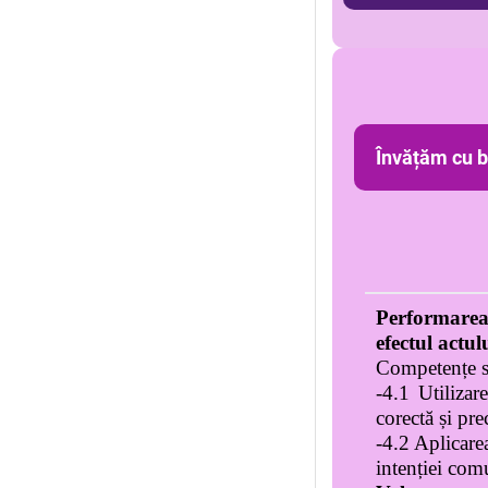
Învățăm cu b
Performarea 
efectul actul
Competențe s
-4.1 Utilizar
corectă și pre
-4.2 Aplicare
intenției com