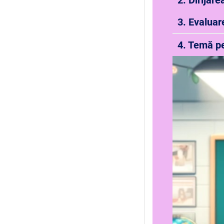
2. Dirijare
3. Evalua
4. Temă pe