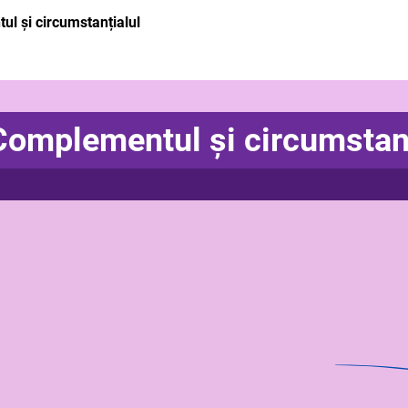
l și circumstanțialul
Complementul și circumstanți