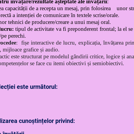
tru învățare/rezultate așteptate ale învățării
:
a capacității de a recepta un mesaj, prin folosirea unor stra
orectă a intenției de comunicare în textele scrise/orale.
nor tehnici de producere/creare a unui mesaj oral.
lucru:
tipul de activitate va fi preponderent frontal; la el s
/pe perechi.
rocedee
:
fișe interactive de lucru, explicația, învățarea pr
 mijloace grafice și audio.
ctic este structurat pe modelul gândirii critice, logice și an
ompetențelor se face cu itemi obiectivi și semiobiectivi.
lecției este următorul:
izarea cunoștințelor privind: