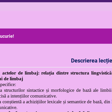
ucurie!
Descrierea lecție
actelor de limbaj: relația dintre structura lingvistic
ui de limbaj
pecifice:
ea structurilor sintactice și morfologice de bază ale limb
cisă a intențiilor comunicative.
a conștientă a achizițiilor lexicale și semantice de bază, d
unicative.