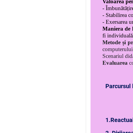
Valoarea pen
- Îmbunătățire
- Stabilirea c
- Exersarea u
Maniera de 
fi individuală
Metode și p
computerului,
Scenariul dida
Evaluarea
c
Parcursul 
1.Reactual