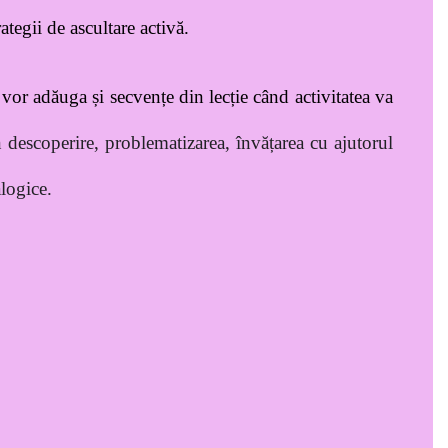
tegii de ascultare activă.
e vor adăuga și secvențe din lecție când activitatea va
in descoperire, problematizarea, învățarea cu ajutorul
alogice.