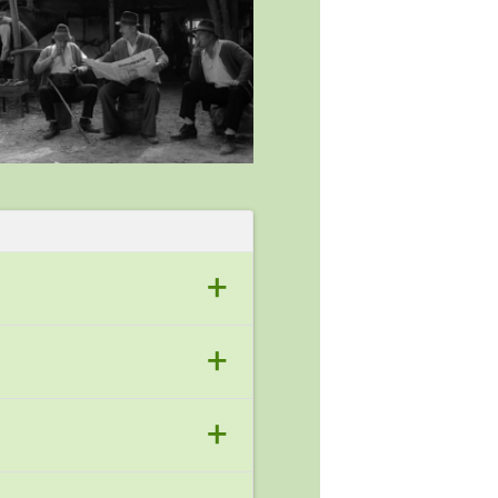
+
lumi: una reală, marcată de
+
cred în stabilitatea
ea, ci și modernă, referindu-ne
e participă personajele ce
+
lor spațio-temporale (satul
izarea tehnicii detaliului
 omniscient și omniprezent. În