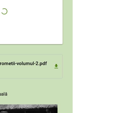
ometii-volumul-2.pdf
uală