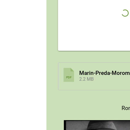
Marin-Preda-Morome
PDF
2.2 MB
Rom