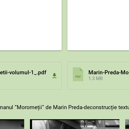
tii-volumul-1_.pdf
Marin-Preda-Mor
PDF
1.3 MB
anul ”Moromeții” de Marin Preda-deconstrucție text