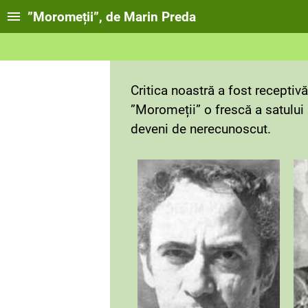
”Moromeții”, de Marin Preda
Critica noastră a fost receptiv
”Moromeții” o frescă a satului 
deveni de nerecunoscut.