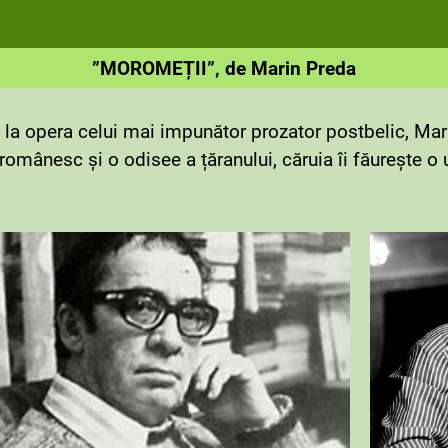
”MOROMEȚII”, de Marin Preda
ă la opera celui mai impunător prozator postbelic, Mar
românesc și o odisee a țăranului, căruia îi făurește o 