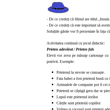
- De ce credeți că filmul are titlul „Insula
- De ce credeți că este important să avem
Soluțiile găsite vor fi prezentate în fața c
Activitatea continuă cu jocul didactic:
Prieten adevărat / Prieten fals
Elevii vor avea pe măsuţe cartonaşe cu
potrivit. Exemple:
Prietenul la nevoie se cunoaște.
Fata babei a fost prietenă bună cu
Animalele de companie pot fi cei m
Prietenii se câștigă greu dar se pier
Lupul este prietenul iezilor.
Cărțile sunt prietenii copiilor.
Vulpea și cocoșul sunt prieteni ade