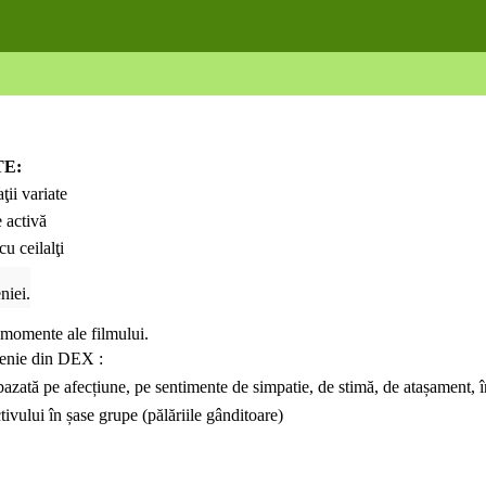
TE:
ţii variate
 activă
cu ceilalţi
niei.
 momente ale filmului.
etenie din DEX :
bazată pe afecțiune, pe sentimente de simpatie, de stimă, de atașament, î
tivului în șase grupe (pălăriile gânditoare)