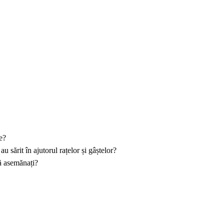
e?
au sărit în ajutorul
rațelor și gâștelor?
vă asemănați?