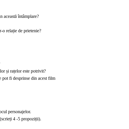
din această întâmplare?
-o relație de prietenie?
?
r și rațelor este potrivit?
 pot fi desprinse din acest film
 locul personajelor.
scrieți 4 -5 propoziții).