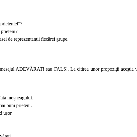
 prieteniei”?
 prieteni?
lasei de reprezentanții fiecărei grupe.
 mesajul ADEVĂRAT! sau FALS!. La citirea unor propoziţii aceştia vor
 fata moșneagului.
ai buni prieteni.
d ușor.
vărați.