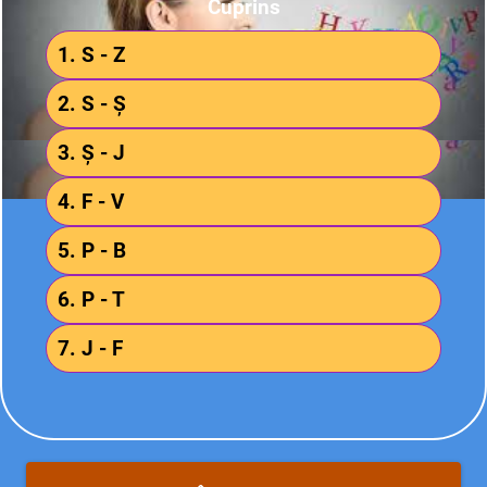
Cuprins
1. S - Z
2. S - Ș
3. Ș - J
4. F - V
5. P - B
6. P - T
7. J - F