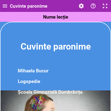
Cuvinte paronime
Nume lecție
Cuvinte paronime
Mihaela Bucur
Logopedie
Școala Gimnazială Dumbrăvița