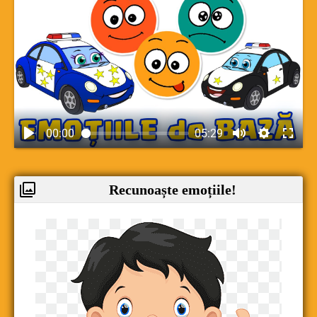
00:00
05:29
Recunoaște emoțiile!