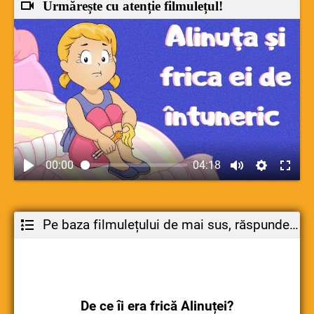
Urmărește cu atenție filmulețul!
00:00
04:18
Pe baza filmulețului de mai sus, răspunde la întrebări::
De ce îi era frică Alinuței?