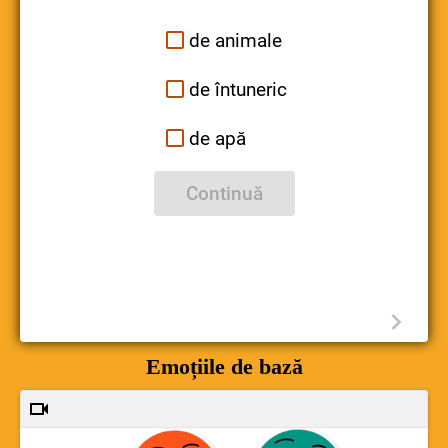
de animale
de întuneric
de apă
Continuă
Emoțiile de bază