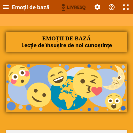
Emoții de bază
EMOȚII DE BAZĂ
Lecție de însușire de noi cunoștințe