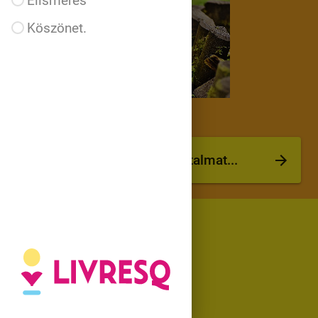
Elismerés
Köszönet.
Kérjük folytassa a tartalmat...