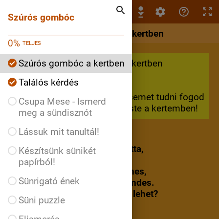
Szúrós gombóc
Szúrós gombóc
Szúrós gombóc a kertben
0
%
TELJES
Szúrós gombóc a kertben
Szúrós gombóc a kertben
Találós kérdés
Szia!
Ha kitalálod a találós kérdésemet tudni fogod
Csupa Mese - Ismerd
kivel találkoztam tegnap este a kertemben!
meg a sündisznót
Lássuk mit tanultál!
Varrni még soha senki se látta,
Készítsünk sünikét
pedig csupa tű a háta.
papírból!
Tücsköt, bogarat gyűjt ha éhes,
Sünrigató ének
De ősztől alvástól leszz csöndes.
Mi lehet?
Süni puzzle