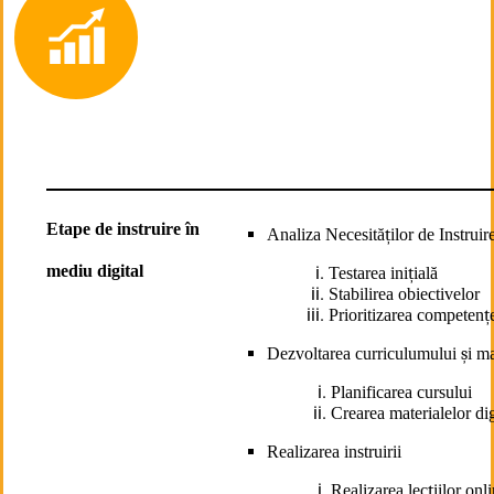
Etape de instruire în
Analiza Necesită
ț
ilor de Instruir
mediu digital
Testarea ini
ț
ială
Stabilirea obiectivelor
Prioritizarea competen
ț
Dezvoltarea curriculumului
ș
i ma
Planificarea cursului
Crearea materialelor dig
Realizarea instruirii
Realizarea lec
ț
iilor onl