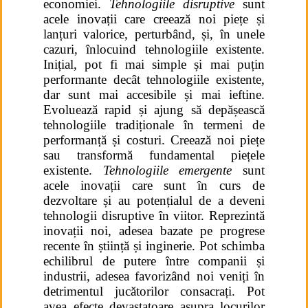
economiei.
Tehnologiile disruptive
sunt
acele inovații care creează noi piețe și
lanțuri valorice, perturbând, și, în unele
cazuri, înlocuind tehnologiile existente.
Inițial, pot fi mai simple și mai puțin
performante decât tehnologiile existente,
dar sunt mai accesibile și mai ieftine.
Evoluează rapid și ajung să depășească
tehnologiile tradiționale în termeni de
performanță și costuri.
Creează noi piețe
sau transformă fundamental piețele
existente.
Tehnologiile emergente
sunt
acele inovații care sunt în curs de
dezvoltare și au potențialul de a deveni
tehnologii disruptive în viitor. Reprezintă
inovații noi, adesea bazate pe progrese
recente în știință și inginerie.
Pot schimba
echilibrul de putere între companii și
industrii, adesea favorizând noi veniți în
detrimentul jucătorilor consacrați.
Pot
avea efecte devastatoare asupra locurilor