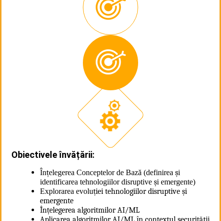
Obiectivele învățării:
În
ț
elegerea Conceptelor de Bază (definirea
ș
i
identificarea tehnologiilor disruptive
ș
i emergente)
Explorarea evolu
ției tehnologiilor disruptive și
emergente
Înțelegerea algoritmilor AI/ML
Aplicarea algoritmilor AI/ML în contextul securității