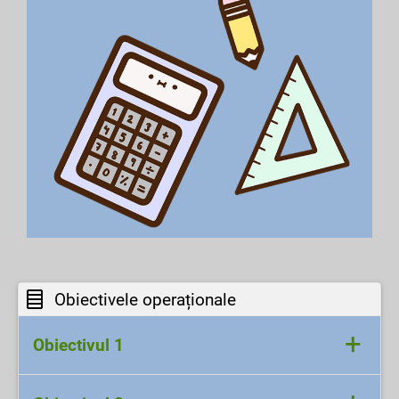
Obiectivele operaționale
+
Obiectivul 1
- Să recunoască elementele unui triunghi